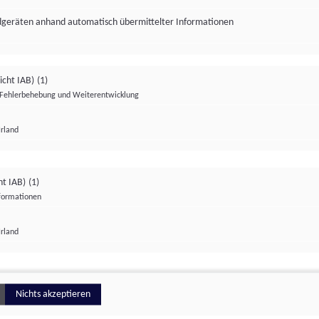
ndgeräten anhand automatisch übermittelter Informationen
icht IAB)
(1)
Fehlerbehebung und Weiterentwicklung
Irland
Impressum
Datenschutzerklärung
Datenschutzeinstellungen
ht IAB)
(1)
nformationen
Irland
ionell
Nichts akzeptieren