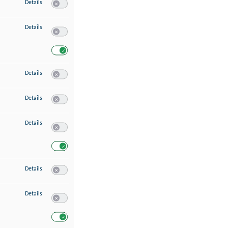
zu Speichern von oder Zugriff auf Informationen auf einem Endgerät
Details
Switch zum Einwilligen bzw. Ablehnen des Dienstes Speichern 
zu Verwendung reduzierter Daten zur Auswahl von Werbeanzeigen
Details
Switch zum Einwilligen bzw. Ablehnen des Dienstes Verwend
Switch zum Einwilligen bzw. Ablehnen des Dienstes Verwendu
zu Erstellung von Profilen für personalisierte Werbung
Details
Switch zum Einwilligen bzw. Ablehnen des Dienstes Erstellung 
zu Verwendung von Profilen zur Auswahl personalisierter Werbung
Details
Switch zum Einwilligen bzw. Ablehnen des Dienstes Verwendun
zu Messung der Werbeleistung
Details
Switch zum Einwilligen bzw. Ablehnen des Dienstes Messung 
Switch zum Einwilligen bzw. Ablehnen des Dienstes Messung d
zu Messung der Performance von Inhalten
Details
Switch zum Einwilligen bzw. Ablehnen des Dienstes Messung 
zu Analyse von Zielgruppen durch Statistiken oder Kombinationen von Dat
Details
Switch zum Einwilligen bzw. Ablehnen des Dienstes Analyse v
Switch zum Einwilligen bzw. Ablehnen des Dienstes Analyse v