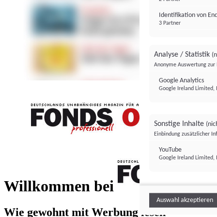
Identifikation von E
3 Partner
Analyse / Statistik
(n
Anonyme Auswertung zur 
Google Analytics
Google Ireland Limited, 
Sonstige Inhalte
(nic
Einbindung zusätzlicher I
FONDS professionell
YouTube
Google Ireland Limited, 
FONDS profess
Willkommen bei
Auswahl akzeptieren
Wie gewohnt mit Werbung lesen