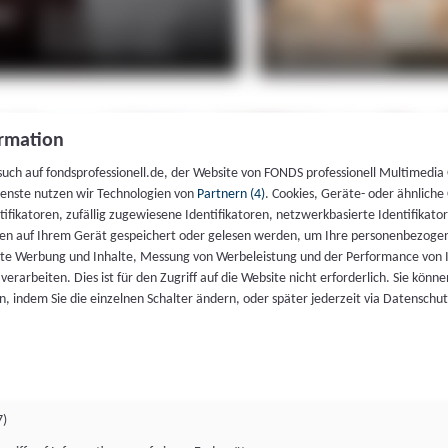
rmation
such auf fondsprofessionell.de, der Website von FONDS professionell Multimedia
ienste nutzen wir Technologien von
Partnern (4)
. Cookies, Geräte- oder ähnliche
entifikatoren, zufällig zugewiesene Identifikatoren, netzwerkbasierte Identifik
en auf Ihrem Gerät gespeichert oder gelesen werden, um Ihre personenbezogen
rte Werbung und Inhalte, Messung von Werbeleistung und der Performance von 
erarbeiten. Dies ist für den Zugriff auf die Website nicht erforderlich. Sie können
, indem Sie die einzelnen Schalter ändern, oder später jederzeit via Datenschu
7)