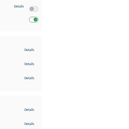
zu Entwicklung und Verbesserung der Angebote
Details
Switch zum Einwilligen bzw. Ablehnen des Dienstes Entwickl
Switch zum Einwilligen bzw. Ablehnen des Dienstes Entwicklu
zu Gewährleistung der Sicherheit, Verhinderung und Aufdeckung v
Details
zu Bereitstellung und Anzeige von Werbung und Inhalten
Details
zu Ihre Entscheidungen zum Datenschutz speichern und übermittel
Details
zu Abgleichung und Kombination von Daten aus unterschiedlichen 
Details
zu Verknüpfung verschiedener Endgeräte
Details