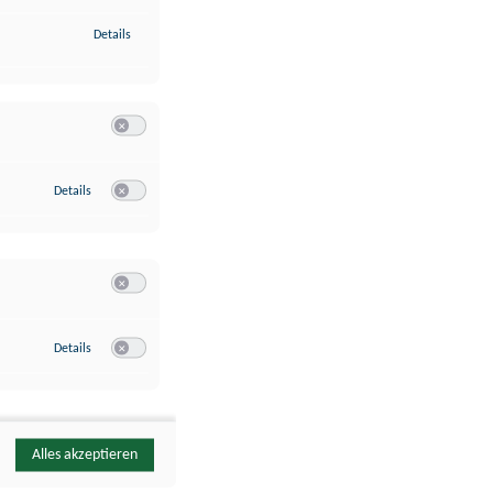
zu Identifikation von Endgeräten anhand automatisch übermittelte
Details
Switch zum Einwilligen bzw. Ablehnen der Kategorie Analyse / 
zu Google Analytics
Details
Switch zum Einwilligen bzw. Ablehnen des Dienstes Google Ana
Switch zum Einwilligen bzw. Ablehnen der Kategorie Sonstige 
zu YouTube
Details
Switch zum Einwilligen bzw. Ablehnen des Dienstes YouTube
Alles akzeptieren