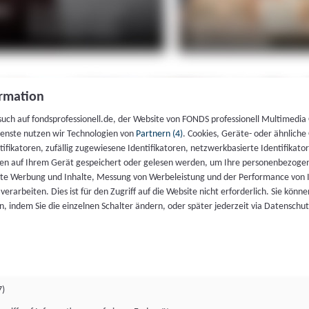
rmation
such auf fondsprofessionell.de, der Website von FONDS professionell Multimedia
ienste nutzen wir Technologien von
Partnern (4)
. Cookies, Geräte- oder ähnliche
entifikatoren, zufällig zugewiesene Identifikatoren, netzwerkbasierte Identifik
en auf Ihrem Gerät gespeichert oder gelesen werden, um Ihre personenbezogen
rte Werbung und Inhalte, Messung von Werbeleistung und der Performance von 
erarbeiten. Dies ist für den Zugriff auf die Website nicht erforderlich. Sie können
, indem Sie die einzelnen Schalter ändern, oder später jederzeit via Datenschu
7)