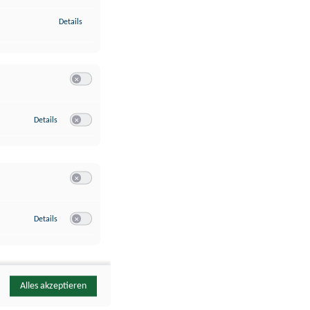
zu Identifikation von Endgeräten anhand automatisch übermittelte
Details
Switch zum Einwilligen bzw. Ablehnen der Kategorie Analyse / 
zu Google Analytics
Details
Switch zum Einwilligen bzw. Ablehnen des Dienstes Google Ana
Switch zum Einwilligen bzw. Ablehnen der Kategorie Sonstige 
zu YouTube
Details
Switch zum Einwilligen bzw. Ablehnen des Dienstes YouTube
Alles akzeptieren