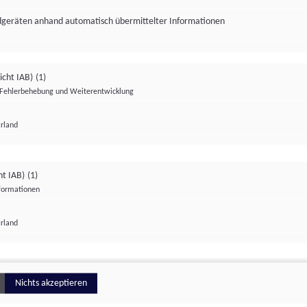
ndgeräten anhand automatisch übermittelter Informationen
icht IAB)
(1)
Fehlerbehebung und Weiterentwicklung
Irland
Impressum
Datenschutzerklärung
Datenschutzeinstellungen
ht IAB)
(1)
nformationen
Irland
ionell
Nichts akzeptieren