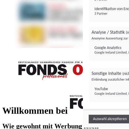
Identifikation von E
3 Partner
Analyse / Statistik
(n
Anonyme Auswertung zur 
Google Analytics
Google Ireland Limited, 
Sonstige Inhalte
(nic
Einbindung zusätzlicher I
FONDS professionell
YouTube
Google Ireland Limited, 
FONDS profess
Willkommen bei
Auswahl akzeptieren
Wie gewohnt mit Werbung lesen