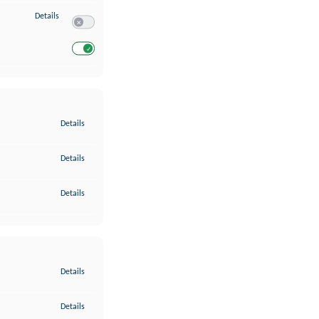
zu Entwicklung und Verbesserung der Angebote
Details
Switch zum Einwilligen bzw. Ablehnen des Dienstes Entwickl
Switch zum Einwilligen bzw. Ablehnen des Dienstes Entwicklu
zu Gewährleistung der Sicherheit, Verhinderung und Aufdeckung v
Details
zu Bereitstellung und Anzeige von Werbung und Inhalten
Details
zu Ihre Entscheidungen zum Datenschutz speichern und übermittel
Details
zu Abgleichung und Kombination von Daten aus unterschiedlichen 
Details
zu Verknüpfung verschiedener Endgeräte
Details