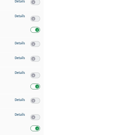
zu Speichern von oder Zugriff auf Informationen auf einem Endgerät
Details
Switch zum Einwilligen bzw. Ablehnen des Dienstes Speichern 
zu Verwendung reduzierter Daten zur Auswahl von Werbeanzeigen
Details
Switch zum Einwilligen bzw. Ablehnen des Dienstes Verwend
Switch zum Einwilligen bzw. Ablehnen des Dienstes Verwendu
zu Erstellung von Profilen für personalisierte Werbung
Details
Switch zum Einwilligen bzw. Ablehnen des Dienstes Erstellung 
zu Verwendung von Profilen zur Auswahl personalisierter Werbung
Details
Switch zum Einwilligen bzw. Ablehnen des Dienstes Verwendun
zu Messung der Werbeleistung
Details
Switch zum Einwilligen bzw. Ablehnen des Dienstes Messung 
Switch zum Einwilligen bzw. Ablehnen des Dienstes Messung d
zu Messung der Performance von Inhalten
Details
Switch zum Einwilligen bzw. Ablehnen des Dienstes Messung 
zu Analyse von Zielgruppen durch Statistiken oder Kombinationen von Dat
Details
Switch zum Einwilligen bzw. Ablehnen des Dienstes Analyse v
Switch zum Einwilligen bzw. Ablehnen des Dienstes Analyse v