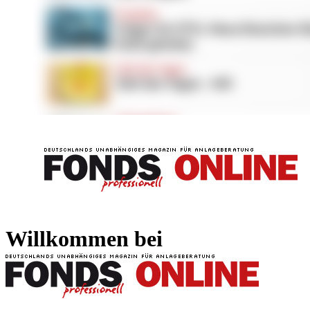
FONDS professionell
FONDS professi
Willkommen bei