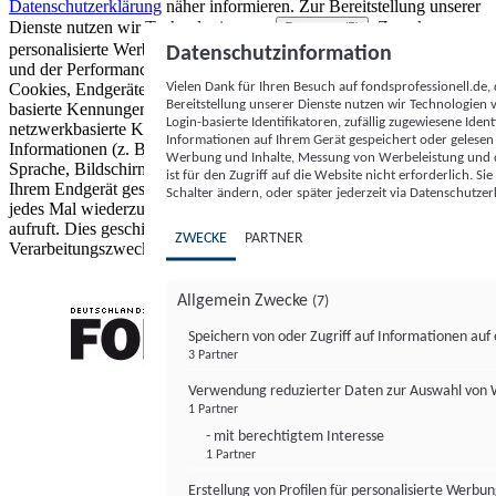
Datenschutzerklärung
näher informieren.
Zur Bereitstellung unserer
Dienste nutzen wir Technologien von
. Zwecke:
Partnern (5)
personalisierte Werbung und Inhalte, Messung von Werbeleistung
Datenschutzinformation
und der Performance von Inhalten sowie Zielgruppenforschung.
Vielen Dank für Ihren Besuch auf fondsprofessionell.de
Cookies, Endgeräte- oder ähnliche Online-Kennungen (z. B. login-
Bereitstellung unserer Dienste nutzen wir Technologien
basierte Kennungen, zufällig generierte Kennungen,
Login-basierte Identifikatoren, zufällig zugewiesene Id
netzwerkbasierte Kennungen) können zusammen mit anderen
Informationen auf Ihrem Gerät gespeichert oder gelese
Informationen (z. B. Browsertyp und Browserinformationen,
Werbung und Inhalte, Messung von Werbeleistung und d
Sprache, Bildschirmgröße, unterstützte Technologien usw.) auf
ist für den Zugriff auf die Website nicht erforderlich. S
Ihrem Endgerät gespeichert oder von dort ausgelesen werden, um es
Schalter ändern, oder später jederzeit via Datenschutzer
jedes Mal wiederzuerkennen, wenn es eine App oder einer Webseite
aufruft. Dies geschieht für einen oder mehrere der hier aufgeführten
ZWECKE
PARTNER
Verarbeitungszwecke.
Allgemein Zwecke
(7)
Speichern von oder Zugriff auf Informationen au
3 Partner
FONDS professionell
Verwendung reduzierter Daten zur Auswahl von
1 Partner
- mit berechtigtem Interesse
1 Partner
Erstellung von Profilen für personalisierte Werbu