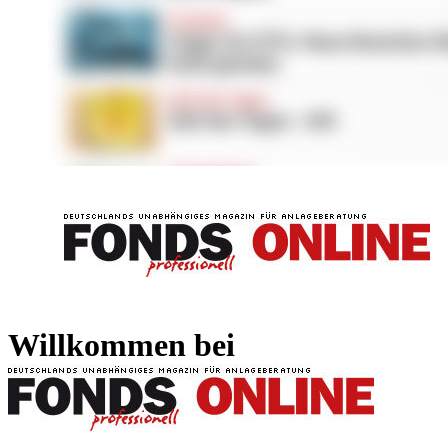
FONDS professionell
FONDS professi
Willkommen bei