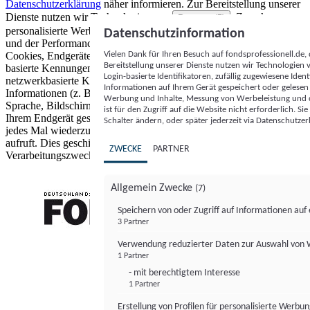
Datenschutzerklärung
näher informieren.
Zur Bereitstellung unserer
Dienste nutzen wir Technologien von
. Zwecke:
Partnern (5)
personalisierte Werbung und Inhalte, Messung von Werbeleistung
Datenschutzinformation
und der Performance von Inhalten sowie Zielgruppenforschung.
Vielen Dank für Ihren Besuch auf fondsprofessionell.de
Cookies, Endgeräte- oder ähnliche Online-Kennungen (z. B. login-
Bereitstellung unserer Dienste nutzen wir Technologien
basierte Kennungen, zufällig generierte Kennungen,
Login-basierte Identifikatoren, zufällig zugewiesene Id
netzwerkbasierte Kennungen) können zusammen mit anderen
Informationen auf Ihrem Gerät gespeichert oder gelese
Informationen (z. B. Browsertyp und Browserinformationen,
Werbung und Inhalte, Messung von Werbeleistung und d
Sprache, Bildschirmgröße, unterstützte Technologien usw.) auf
ist für den Zugriff auf die Website nicht erforderlich. S
Ihrem Endgerät gespeichert oder von dort ausgelesen werden, um es
Schalter ändern, oder später jederzeit via Datenschutzer
jedes Mal wiederzuerkennen, wenn es eine App oder einer Webseite
aufruft. Dies geschieht für einen oder mehrere der hier aufgeführten
ZWECKE
PARTNER
Verarbeitungszwecke.
Allgemein Zwecke
(7)
Speichern von oder Zugriff auf Informationen au
3 Partner
FONDS professionell
Verwendung reduzierter Daten zur Auswahl von
1 Partner
- mit berechtigtem Interesse
1 Partner
Erstellung von Profilen für personalisierte Werbu