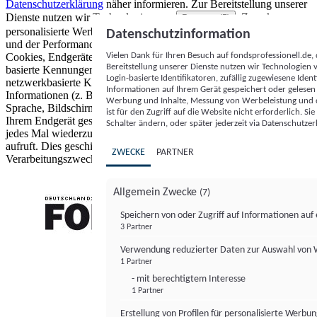
Datenschutzerklärung
näher informieren.
Zur Bereitstellung unserer
Dienste nutzen wir Technologien von
. Zwecke:
Partnern (5)
personalisierte Werbung und Inhalte, Messung von Werbeleistung
Datenschutzinformation
und der Performance von Inhalten sowie Zielgruppenforschung.
Vielen Dank für Ihren Besuch auf fondsprofessionell.de
Cookies, Endgeräte- oder ähnliche Online-Kennungen (z. B. login-
Bereitstellung unserer Dienste nutzen wir Technologien
basierte Kennungen, zufällig generierte Kennungen,
Login-basierte Identifikatoren, zufällig zugewiesene Id
netzwerkbasierte Kennungen) können zusammen mit anderen
Informationen auf Ihrem Gerät gespeichert oder gelese
Informationen (z. B. Browsertyp und Browserinformationen,
Werbung und Inhalte, Messung von Werbeleistung und d
Sprache, Bildschirmgröße, unterstützte Technologien usw.) auf
ist für den Zugriff auf die Website nicht erforderlich. S
Ihrem Endgerät gespeichert oder von dort ausgelesen werden, um es
Schalter ändern, oder später jederzeit via Datenschutzer
jedes Mal wiederzuerkennen, wenn es eine App oder einer Webseite
aufruft. Dies geschieht für einen oder mehrere der hier aufgeführten
ZWECKE
PARTNER
Verarbeitungszwecke.
Allgemein Zwecke
(7)
Speichern von oder Zugriff auf Informationen au
3 Partner
FONDS professionell
Verwendung reduzierter Daten zur Auswahl von
1 Partner
- mit berechtigtem Interesse
1 Partner
Erstellung von Profilen für personalisierte Werbu