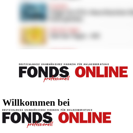
FONDS professionell
FONDS professi
Willkommen bei