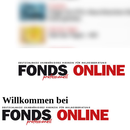
FONDS professionell
FONDS professi
Willkommen bei