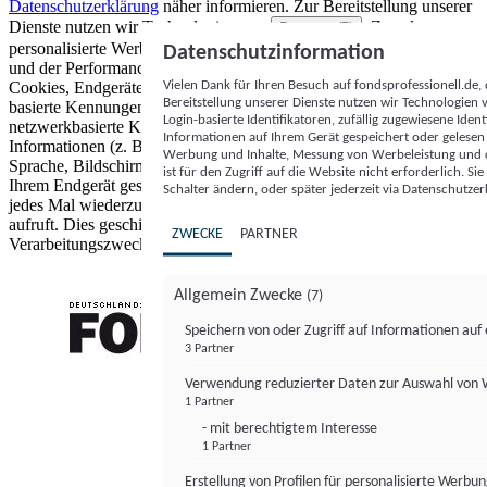
Datenschutzerklärung
näher informieren.
Zur Bereitstellung unserer
Dienste nutzen wir Technologien von
. Zwecke:
Partnern (5)
personalisierte Werbung und Inhalte, Messung von Werbeleistung
Datenschutzinformation
und der Performance von Inhalten sowie Zielgruppenforschung.
Vielen Dank für Ihren Besuch auf fondsprofessionell.de
Cookies, Endgeräte- oder ähnliche Online-Kennungen (z. B. login-
Bereitstellung unserer Dienste nutzen wir Technologien
basierte Kennungen, zufällig generierte Kennungen,
Login-basierte Identifikatoren, zufällig zugewiesene Id
netzwerkbasierte Kennungen) können zusammen mit anderen
Informationen auf Ihrem Gerät gespeichert oder gelese
Informationen (z. B. Browsertyp und Browserinformationen,
Werbung und Inhalte, Messung von Werbeleistung und d
Sprache, Bildschirmgröße, unterstützte Technologien usw.) auf
ist für den Zugriff auf die Website nicht erforderlich. S
Ihrem Endgerät gespeichert oder von dort ausgelesen werden, um es
Schalter ändern, oder später jederzeit via Datenschutzer
jedes Mal wiederzuerkennen, wenn es eine App oder einer Webseite
aufruft. Dies geschieht für einen oder mehrere der hier aufgeführten
ZWECKE
PARTNER
Verarbeitungszwecke.
Allgemein Zwecke
(7)
Speichern von oder Zugriff auf Informationen au
3 Partner
FONDS professionell
Verwendung reduzierter Daten zur Auswahl von
1 Partner
- mit berechtigtem Interesse
1 Partner
Erstellung von Profilen für personalisierte Werbu