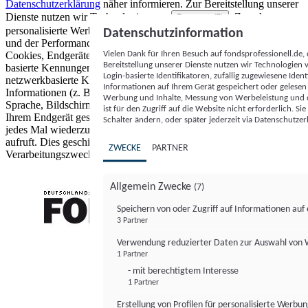
Datenschutzerklärung
näher informieren.
Zur Bereitstellung unserer
Dienste nutzen wir Technologien von
. Zwecke:
Partnern (5)
personalisierte Werbung und Inhalte, Messung von Werbeleistung
Datenschutzinformation
und der Performance von Inhalten sowie Zielgruppenforschung.
Vielen Dank für Ihren Besuch auf fondsprofessionell.de
Cookies, Endgeräte- oder ähnliche Online-Kennungen (z. B. login-
Bereitstellung unserer Dienste nutzen wir Technologien
basierte Kennungen, zufällig generierte Kennungen,
Login-basierte Identifikatoren, zufällig zugewiesene Id
netzwerkbasierte Kennungen) können zusammen mit anderen
Informationen auf Ihrem Gerät gespeichert oder gelese
Informationen (z. B. Browsertyp und Browserinformationen,
Werbung und Inhalte, Messung von Werbeleistung und d
Sprache, Bildschirmgröße, unterstützte Technologien usw.) auf
ist für den Zugriff auf die Website nicht erforderlich. S
Ihrem Endgerät gespeichert oder von dort ausgelesen werden, um es
Schalter ändern, oder später jederzeit via Datenschutzer
jedes Mal wiederzuerkennen, wenn es eine App oder einer Webseite
aufruft. Dies geschieht für einen oder mehrere der hier aufgeführten
ZWECKE
PARTNER
Verarbeitungszwecke.
Allgemein Zwecke
(7)
Speichern von oder Zugriff auf Informationen au
3 Partner
FONDS professionell
Verwendung reduzierter Daten zur Auswahl von
1 Partner
- mit berechtigtem Interesse
1 Partner
Erstellung von Profilen für personalisierte Werbu