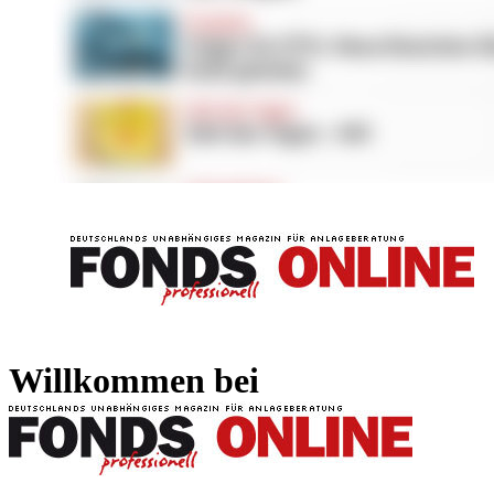
FONDS professionell
FONDS professi
Willkommen bei