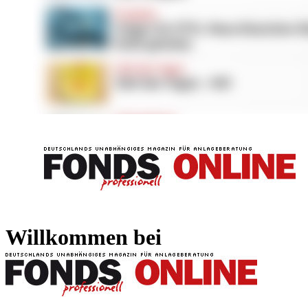
FONDS professionell
FONDS professi
Willkommen bei