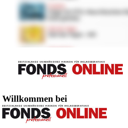
FONDS professionell
FONDS professi
Willkommen bei