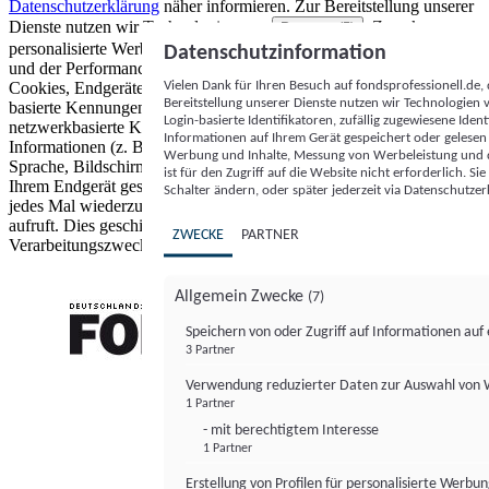
Datenschutzerklärung
näher informieren.
Zur Bereitstellung unserer
Dienste nutzen wir Technologien von
. Zwecke:
Partnern (5)
personalisierte Werbung und Inhalte, Messung von Werbeleistung
Datenschutzinformation
und der Performance von Inhalten sowie Zielgruppenforschung.
Vielen Dank für Ihren Besuch auf fondsprofessionell.de
Cookies, Endgeräte- oder ähnliche Online-Kennungen (z. B. login-
Bereitstellung unserer Dienste nutzen wir Technologien
basierte Kennungen, zufällig generierte Kennungen,
Login-basierte Identifikatoren, zufällig zugewiesene Id
netzwerkbasierte Kennungen) können zusammen mit anderen
Informationen auf Ihrem Gerät gespeichert oder gelese
Informationen (z. B. Browsertyp und Browserinformationen,
Werbung und Inhalte, Messung von Werbeleistung und d
Sprache, Bildschirmgröße, unterstützte Technologien usw.) auf
ist für den Zugriff auf die Website nicht erforderlich. S
Ihrem Endgerät gespeichert oder von dort ausgelesen werden, um es
Schalter ändern, oder später jederzeit via Datenschutzer
jedes Mal wiederzuerkennen, wenn es eine App oder einer Webseite
aufruft. Dies geschieht für einen oder mehrere der hier aufgeführten
ZWECKE
PARTNER
Verarbeitungszwecke.
Allgemein Zwecke
(7)
Speichern von oder Zugriff auf Informationen au
3 Partner
FONDS professionell
Verwendung reduzierter Daten zur Auswahl von
1 Partner
- mit berechtigtem Interesse
1 Partner
Erstellung von Profilen für personalisierte Werbu