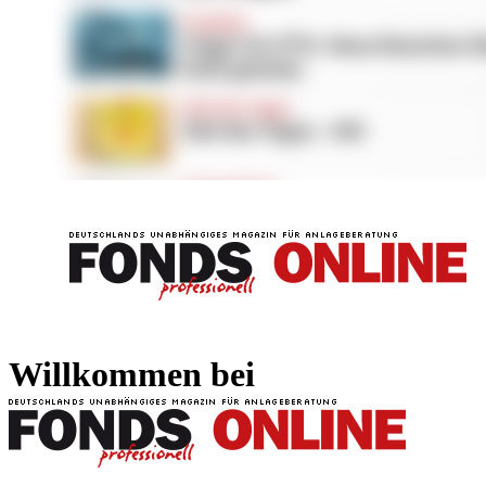
FONDS professionell
FONDS professi
Willkommen bei