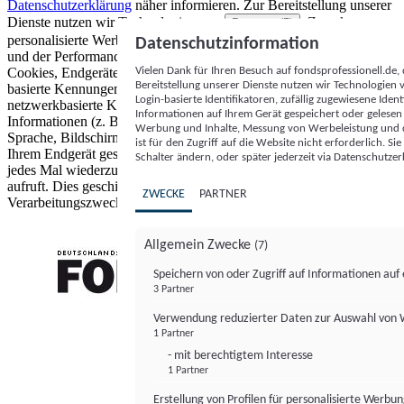
Datenschutzerklärung
näher informieren.
Zur Bereitstellung unserer
Dienste nutzen wir Technologien von
. Zwecke:
Partnern (5)
personalisierte Werbung und Inhalte, Messung von Werbeleistung
Datenschutzinformation
und der Performance von Inhalten sowie Zielgruppenforschung.
Vielen Dank für Ihren Besuch auf fondsprofessionell.de
Cookies, Endgeräte- oder ähnliche Online-Kennungen (z. B. login-
Bereitstellung unserer Dienste nutzen wir Technologien
basierte Kennungen, zufällig generierte Kennungen,
Login-basierte Identifikatoren, zufällig zugewiesene Id
netzwerkbasierte Kennungen) können zusammen mit anderen
Informationen auf Ihrem Gerät gespeichert oder gelese
Informationen (z. B. Browsertyp und Browserinformationen,
Werbung und Inhalte, Messung von Werbeleistung und d
Sprache, Bildschirmgröße, unterstützte Technologien usw.) auf
ist für den Zugriff auf die Website nicht erforderlich. S
Ihrem Endgerät gespeichert oder von dort ausgelesen werden, um es
Schalter ändern, oder später jederzeit via Datenschutzer
jedes Mal wiederzuerkennen, wenn es eine App oder einer Webseite
aufruft. Dies geschieht für einen oder mehrere der hier aufgeführten
ZWECKE
PARTNER
Verarbeitungszwecke.
Allgemein Zwecke
(7)
Speichern von oder Zugriff auf Informationen au
3 Partner
FONDS professionell
Verwendung reduzierter Daten zur Auswahl von
1 Partner
- mit berechtigtem Interesse
1 Partner
Erstellung von Profilen für personalisierte Werbu