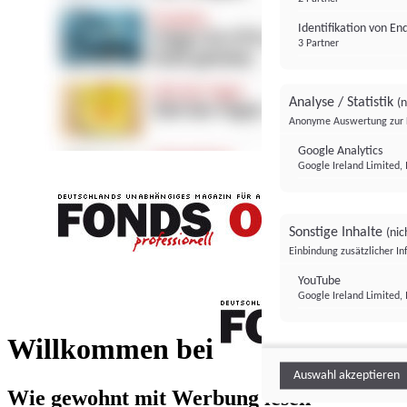
Identifikation von E
3 Partner
Analyse / Statistik
(n
Anonyme Auswertung zur 
Google Analytics
Google Ireland Limited, 
Sonstige Inhalte
(nic
Einbindung zusätzlicher I
FONDS professionell
YouTube
Google Ireland Limited, 
FONDS profess
Willkommen bei
Auswahl akzeptieren
Wie gewohnt mit Werbung lesen