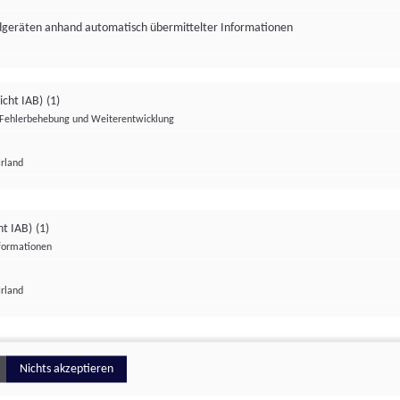
ndgeräten anhand automatisch übermittelter Informationen
icht IAB)
(1)
Fehlerbehebung und Weiterentwicklung
Irland
Impressum
Datenschutzerklärung
Datenschutzeinstellungen
ht IAB)
(1)
nformationen
Irland
ionell
Nichts akzeptieren