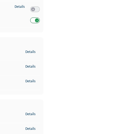
zu Entwicklung und Verbesserung der Angebote
Details
Switch zum Einwilligen bzw. Ablehnen des Dienstes Entwickl
Switch zum Einwilligen bzw. Ablehnen des Dienstes Entwicklu
zu Gewährleistung der Sicherheit, Verhinderung und Aufdeckung v
Details
zu Bereitstellung und Anzeige von Werbung und Inhalten
Details
zu Ihre Entscheidungen zum Datenschutz speichern und übermittel
Details
zu Abgleichung und Kombination von Daten aus unterschiedlichen 
Details
zu Verknüpfung verschiedener Endgeräte
Details