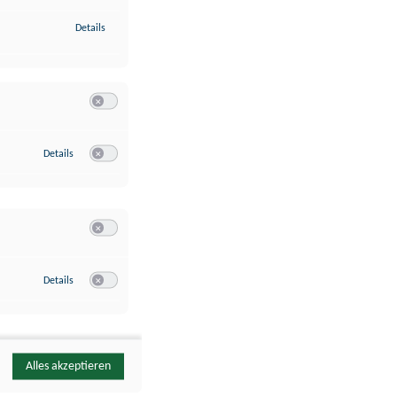
zu Identifikation von Endgeräten anhand automatisch übermittelte
Details
Switch zum Einwilligen bzw. Ablehnen der Kategorie Analyse / 
zu Google Analytics
Details
Switch zum Einwilligen bzw. Ablehnen des Dienstes Google Ana
Switch zum Einwilligen bzw. Ablehnen der Kategorie Sonstige 
zu YouTube
Details
Switch zum Einwilligen bzw. Ablehnen des Dienstes YouTube
Alles akzeptieren