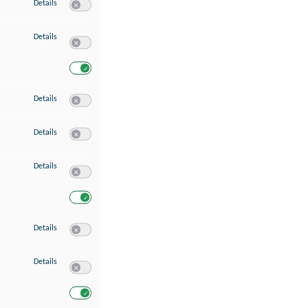
zu Speichern von oder Zugriff auf Informationen auf einem Endgerät
Details
Switch zum Einwilligen bzw. Ablehnen des Dienstes Speichern 
zu Verwendung reduzierter Daten zur Auswahl von Werbeanzeigen
Details
Switch zum Einwilligen bzw. Ablehnen des Dienstes Verwend
Switch zum Einwilligen bzw. Ablehnen des Dienstes Verwendu
zu Erstellung von Profilen für personalisierte Werbung
Details
Switch zum Einwilligen bzw. Ablehnen des Dienstes Erstellung 
zu Verwendung von Profilen zur Auswahl personalisierter Werbung
Details
Switch zum Einwilligen bzw. Ablehnen des Dienstes Verwendun
zu Messung der Werbeleistung
Details
Switch zum Einwilligen bzw. Ablehnen des Dienstes Messung 
Switch zum Einwilligen bzw. Ablehnen des Dienstes Messung d
zu Messung der Performance von Inhalten
Details
Switch zum Einwilligen bzw. Ablehnen des Dienstes Messung 
zu Analyse von Zielgruppen durch Statistiken oder Kombinationen von Dat
Details
Switch zum Einwilligen bzw. Ablehnen des Dienstes Analyse v
Switch zum Einwilligen bzw. Ablehnen des Dienstes Analyse v