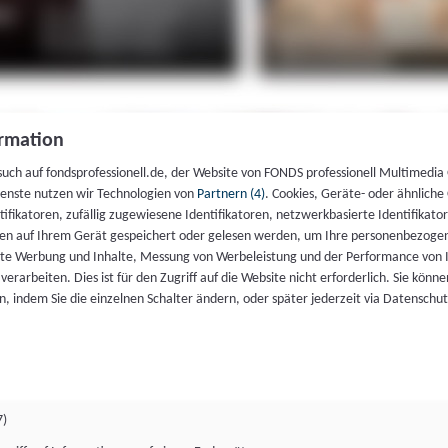
rmation
such auf fondsprofessionell.de, der Website von FONDS professionell Multimedia
ienste nutzen wir Technologien von
Partnern (4)
. Cookies, Geräte- oder ähnliche
entifikatoren, zufällig zugewiesene Identifikatoren, netzwerkbasierte Identifik
en auf Ihrem Gerät gespeichert oder gelesen werden, um Ihre personenbezogen
rte Werbung und Inhalte, Messung von Werbeleistung und der Performance von 
erarbeiten. Dies ist für den Zugriff auf die Website nicht erforderlich. Sie können
, indem Sie die einzelnen Schalter ändern, oder später jederzeit via Datenschu
7)