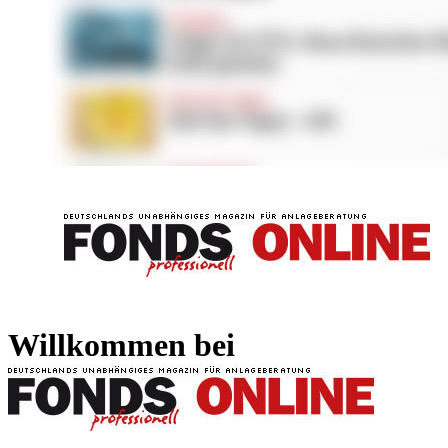
FONDS professionell
FONDS professi
Willkommen bei