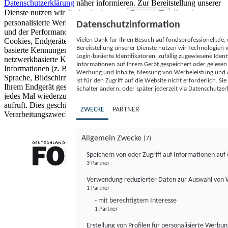
Datenschutzerklärung
näher informieren.
Zur Bereitstellung unserer
Dienste nutzen wir Technologien von
. Zwecke:
Partnern (5)
personalisierte Werbung und Inhalte, Messung von Werbeleistung
Datenschutzinformation
und der Performance von Inhalten sowie Zielgruppenforschung.
Vielen Dank für Ihren Besuch auf fondsprofessionell.de
Cookies, Endgeräte- oder ähnliche Online-Kennungen (z. B. login-
Bereitstellung unserer Dienste nutzen wir Technologien
basierte Kennungen, zufällig generierte Kennungen,
Login-basierte Identifikatoren, zufällig zugewiesene Id
netzwerkbasierte Kennungen) können zusammen mit anderen
Informationen auf Ihrem Gerät gespeichert oder gelese
Informationen (z. B. Browsertyp und Browserinformationen,
Werbung und Inhalte, Messung von Werbeleistung und d
Sprache, Bildschirmgröße, unterstützte Technologien usw.) auf
ist für den Zugriff auf die Website nicht erforderlich. S
Ihrem Endgerät gespeichert oder von dort ausgelesen werden, um es
Schalter ändern, oder später jederzeit via Datenschutzer
jedes Mal wiederzuerkennen, wenn es eine App oder einer Webseite
aufruft. Dies geschieht für einen oder mehrere der hier aufgeführten
ZWECKE
PARTNER
Verarbeitungszwecke.
Allgemein Zwecke
(7)
Speichern von oder Zugriff auf Informationen au
3 Partner
FONDS professionell
Verwendung reduzierter Daten zur Auswahl von
1 Partner
- mit berechtigtem Interesse
1 Partner
Erstellung von Profilen für personalisierte Werbu