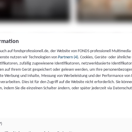
rmation
such auf fondsprofessionell.de, der Website von FONDS professionell Multimedia
ienste nutzen wir Technologien von
Partnern (4)
. Cookies, Geräte- oder ähnliche
entifikatoren, zufällig zugewiesene Identifikatoren, netzwerkbasierte Identifik
en auf Ihrem Gerät gespeichert oder gelesen werden, um Ihre personenbezogen
rte Werbung und Inhalte, Messung von Werbeleistung und der Performance von 
erarbeiten. Dies ist für den Zugriff auf die Website nicht erforderlich. Sie können
, indem Sie die einzelnen Schalter ändern, oder später jederzeit via Datenschu
7)