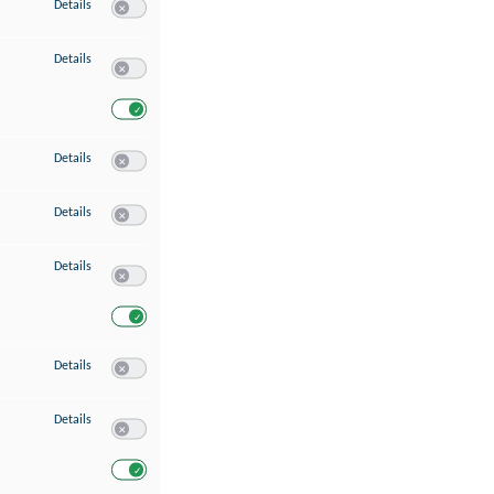
zu Speichern von oder Zugriff auf Informationen auf einem Endgerät
Details
Switch zum Einwilligen bzw. Ablehnen des Dienstes Speichern 
zu Verwendung reduzierter Daten zur Auswahl von Werbeanzeigen
Details
Switch zum Einwilligen bzw. Ablehnen des Dienstes Verwend
Switch zum Einwilligen bzw. Ablehnen des Dienstes Verwendu
zu Erstellung von Profilen für personalisierte Werbung
Details
Switch zum Einwilligen bzw. Ablehnen des Dienstes Erstellung 
zu Verwendung von Profilen zur Auswahl personalisierter Werbung
Details
Switch zum Einwilligen bzw. Ablehnen des Dienstes Verwendun
zu Messung der Werbeleistung
Details
Switch zum Einwilligen bzw. Ablehnen des Dienstes Messung 
Switch zum Einwilligen bzw. Ablehnen des Dienstes Messung d
zu Messung der Performance von Inhalten
Details
Switch zum Einwilligen bzw. Ablehnen des Dienstes Messung 
zu Analyse von Zielgruppen durch Statistiken oder Kombinationen von Dat
Details
Switch zum Einwilligen bzw. Ablehnen des Dienstes Analyse v
Switch zum Einwilligen bzw. Ablehnen des Dienstes Analyse v