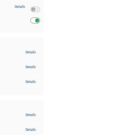
zu Entwicklung und Verbesserung der Angebote
Details
Switch zum Einwilligen bzw. Ablehnen des Dienstes Entwickl
Switch zum Einwilligen bzw. Ablehnen des Dienstes Entwicklu
zu Gewährleistung der Sicherheit, Verhinderung und Aufdeckung v
Details
zu Bereitstellung und Anzeige von Werbung und Inhalten
Details
zu Ihre Entscheidungen zum Datenschutz speichern und übermittel
Details
zu Abgleichung und Kombination von Daten aus unterschiedlichen 
Details
zu Verknüpfung verschiedener Endgeräte
Details