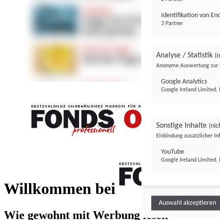
Identifikation von E
3 Partner
Analyse / Statistik
(n
Anonyme Auswertung zur 
Google Analytics
Google Ireland Limited, 
Sonstige Inhalte
(nic
Einbindung zusätzlicher I
FONDS professionell
YouTube
Google Ireland Limited, 
FONDS profess
Willkommen bei
Auswahl akzeptieren
Wie gewohnt mit Werbung lesen