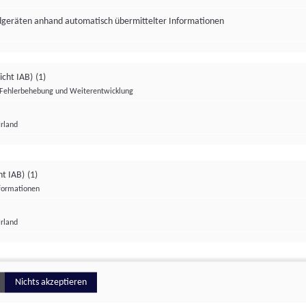
ndgeräten anhand automatisch übermittelter Informationen
icht IAB)
(1)
Fehlerbehebung und Weiterentwicklung
Irland
Impressum
Datenschutzerklärung
Datenschutzeinstellungen
ht IAB)
(1)
nformationen
Irland
ionell
Nichts akzeptieren