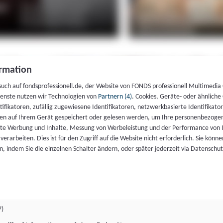
rmation
such auf fondsprofessionell.de, der Website von FONDS professionell Multimedia
ienste nutzen wir Technologien von
Partnern (4)
. Cookies, Geräte- oder ähnliche
entifikatoren, zufällig zugewiesene Identifikatoren, netzwerkbasierte Identifik
en auf Ihrem Gerät gespeichert oder gelesen werden, um Ihre personenbezogen
rte Werbung und Inhalte, Messung von Werbeleistung und der Performance von 
erarbeiten. Dies ist für den Zugriff auf die Website nicht erforderlich. Sie können
, indem Sie die einzelnen Schalter ändern, oder später jederzeit via Datenschu
7)