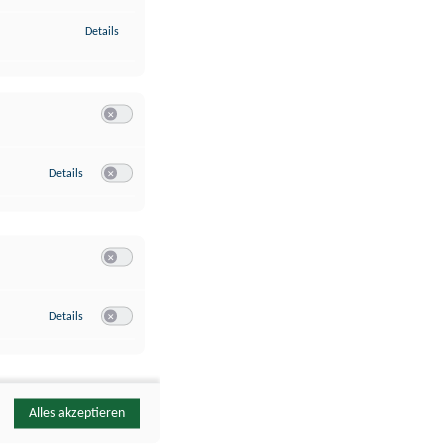
zu Identifikation von Endgeräten anhand automatisch übermittelte
Details
Switch zum Einwilligen bzw. Ablehnen der Kategorie Analyse / 
zu Google Analytics
Details
Switch zum Einwilligen bzw. Ablehnen des Dienstes Google Ana
Switch zum Einwilligen bzw. Ablehnen der Kategorie Sonstige 
zu YouTube
Details
Switch zum Einwilligen bzw. Ablehnen des Dienstes YouTube
Alles akzeptieren