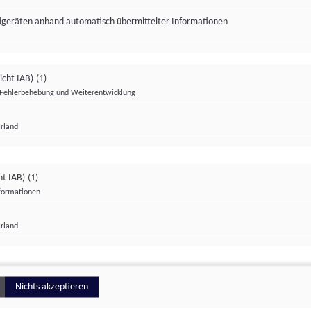
ndgeräten anhand automatisch übermittelter Informationen
icht IAB)
(1)
Fehlerbehebung und Weiterentwicklung
Irland
Impressum
Datenschutzerklärung
Datenschutzeinstellungen
ht IAB)
(1)
nformationen
Irland
ionell
Nichts akzeptieren