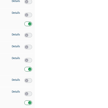
zu Speichern von oder Zugriff auf Informationen auf einem Endgerät
Details
Switch zum Einwilligen bzw. Ablehnen des Dienstes Speichern 
zu Verwendung reduzierter Daten zur Auswahl von Werbeanzeigen
Details
Switch zum Einwilligen bzw. Ablehnen des Dienstes Verwend
Switch zum Einwilligen bzw. Ablehnen des Dienstes Verwendu
zu Erstellung von Profilen für personalisierte Werbung
Details
Switch zum Einwilligen bzw. Ablehnen des Dienstes Erstellung 
zu Verwendung von Profilen zur Auswahl personalisierter Werbung
Details
Switch zum Einwilligen bzw. Ablehnen des Dienstes Verwendun
zu Messung der Werbeleistung
Details
Switch zum Einwilligen bzw. Ablehnen des Dienstes Messung 
Switch zum Einwilligen bzw. Ablehnen des Dienstes Messung d
zu Messung der Performance von Inhalten
Details
Switch zum Einwilligen bzw. Ablehnen des Dienstes Messung 
zu Analyse von Zielgruppen durch Statistiken oder Kombinationen von Dat
Details
Switch zum Einwilligen bzw. Ablehnen des Dienstes Analyse v
Switch zum Einwilligen bzw. Ablehnen des Dienstes Analyse v