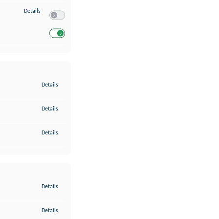
zu Entwicklung und Verbesserung der Angebote
Details
Switch zum Einwilligen bzw. Ablehnen des Dienstes Entwickl
Switch zum Einwilligen bzw. Ablehnen des Dienstes Entwicklu
zu Gewährleistung der Sicherheit, Verhinderung und Aufdeckung v
Details
zu Bereitstellung und Anzeige von Werbung und Inhalten
Details
zu Ihre Entscheidungen zum Datenschutz speichern und übermittel
Details
zu Abgleichung und Kombination von Daten aus unterschiedlichen 
Details
zu Verknüpfung verschiedener Endgeräte
Details