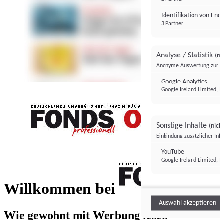
Identifikation von E
3 Partner
Analyse / Statistik
(n
Anonyme Auswertung zur 
Google Analytics
Google Ireland Limited, 
Sonstige Inhalte
(nic
Einbindung zusätzlicher I
FONDS professionell
YouTube
Google Ireland Limited, 
FONDS profess
Willkommen bei
Auswahl akzeptieren
Wie gewohnt mit Werbung lesen