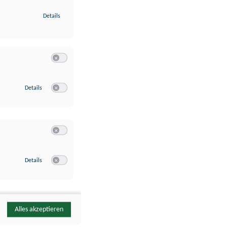
zu Identifikation von Endgeräten anhand automatisch übermittelte
Details
Switch zum Einwilligen bzw. Ablehnen der Kategorie Analyse / 
zu Google Analytics
Details
Switch zum Einwilligen bzw. Ablehnen des Dienstes Google Ana
Switch zum Einwilligen bzw. Ablehnen der Kategorie Sonstige 
zu YouTube
Details
Switch zum Einwilligen bzw. Ablehnen des Dienstes YouTube
Alles akzeptieren