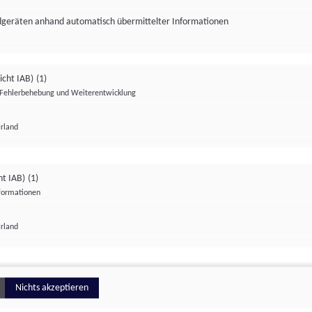
ndgeräten anhand automatisch übermittelter Informationen
icht IAB)
(1)
Fehlerbehebung und Weiterentwicklung
Irland
Impressum
Datenschutzerklärung
Datenschutzeinstellungen
ht IAB)
(1)
nformationen
Irland
ionell
Nichts akzeptieren