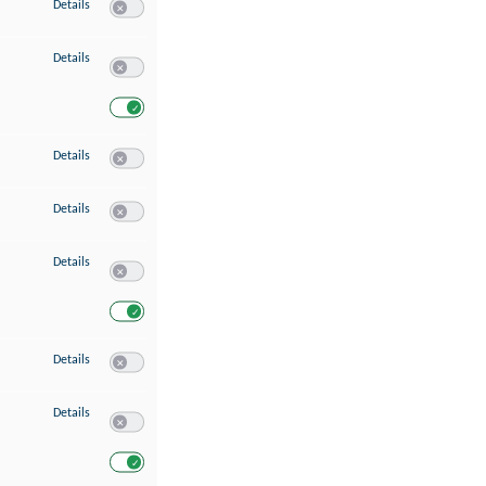
zu Speichern von oder Zugriff auf Informationen auf einem Endgerät
Details
Switch zum Einwilligen bzw. Ablehnen des Dienstes Speichern 
zu Verwendung reduzierter Daten zur Auswahl von Werbeanzeigen
Details
Switch zum Einwilligen bzw. Ablehnen des Dienstes Verwend
Switch zum Einwilligen bzw. Ablehnen des Dienstes Verwendu
zu Erstellung von Profilen für personalisierte Werbung
Details
Switch zum Einwilligen bzw. Ablehnen des Dienstes Erstellung 
zu Verwendung von Profilen zur Auswahl personalisierter Werbung
Details
Switch zum Einwilligen bzw. Ablehnen des Dienstes Verwendun
zu Messung der Werbeleistung
Details
Switch zum Einwilligen bzw. Ablehnen des Dienstes Messung 
Switch zum Einwilligen bzw. Ablehnen des Dienstes Messung d
zu Messung der Performance von Inhalten
Details
Switch zum Einwilligen bzw. Ablehnen des Dienstes Messung 
zu Analyse von Zielgruppen durch Statistiken oder Kombinationen von Dat
Details
Switch zum Einwilligen bzw. Ablehnen des Dienstes Analyse v
Switch zum Einwilligen bzw. Ablehnen des Dienstes Analyse v