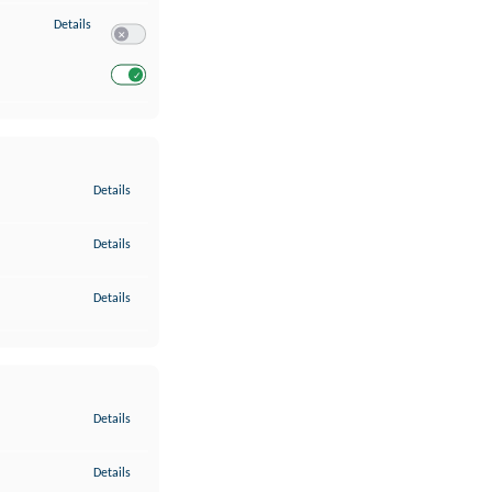
zu Entwicklung und Verbesserung der Angebote
Details
Switch zum Einwilligen bzw. Ablehnen des Dienstes Entwickl
Switch zum Einwilligen bzw. Ablehnen des Dienstes Entwicklu
zu Gewährleistung der Sicherheit, Verhinderung und Aufdeckung v
Details
zu Bereitstellung und Anzeige von Werbung und Inhalten
Details
zu Ihre Entscheidungen zum Datenschutz speichern und übermittel
Details
zu Abgleichung und Kombination von Daten aus unterschiedlichen 
Details
zu Verknüpfung verschiedener Endgeräte
Details