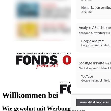
Identifikation von E
3 Partner
Analyse / Statistik
(n
Anonyme Auswertung zur 
Google Analytics
Google Ireland Limited, 
Sonstige Inhalte
(nic
Einbindung zusätzlicher I
FONDS professionell
YouTube
Google Ireland Limited, 
FONDS profess
Willkommen bei
Auswahl akzeptieren
Wie gewohnt mit Werbung lesen