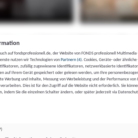
rmation
such auf fondsprofessionell.de, der Website von FONDS professionell Multimedia
ienste nutzen wir Technologien von
Partnern (4)
. Cookies, Geräte- oder ähnliche
entifikatoren, zufällig zugewiesene Identifikatoren, netzwerkbasierte Identifik
en auf Ihrem Gerät gespeichert oder gelesen werden, um Ihre personenbezogen
rte Werbung und Inhalte, Messung von Werbeleistung und der Performance von 
erarbeiten. Dies ist für den Zugriff auf die Website nicht erforderlich. Sie können
, indem Sie die einzelnen Schalter ändern, oder später jederzeit via Datenschu
7)