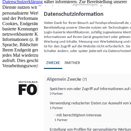
Datenschutzerklärung
näher informieren.
Zur Bereitstellung unserer
Dienste nutzen wir Technologien von
. Zwecke:
Partnern (5)
personalisierte Werbung und Inhalte, Messung von Werbeleistung
Datenschutzinformation
und der Performance von Inhalten sowie Zielgruppenforschung.
Vielen Dank für Ihren Besuch auf fondsprofessionell.de
Cookies, Endgeräte- oder ähnliche Online-Kennungen (z. B. login-
Bereitstellung unserer Dienste nutzen wir Technologien
basierte Kennungen, zufällig generierte Kennungen,
Login-basierte Identifikatoren, zufällig zugewiesene Id
netzwerkbasierte Kennungen) können zusammen mit anderen
Informationen auf Ihrem Gerät gespeichert oder gelese
Informationen (z. B. Browsertyp und Browserinformationen,
Werbung und Inhalte, Messung von Werbeleistung und d
Sprache, Bildschirmgröße, unterstützte Technologien usw.) auf
ist für den Zugriff auf die Website nicht erforderlich. S
Ihrem Endgerät gespeichert oder von dort ausgelesen werden, um es
Schalter ändern, oder später jederzeit via Datenschutzer
jedes Mal wiederzuerkennen, wenn es eine App oder einer Webseite
aufruft. Dies geschieht für einen oder mehrere der hier aufgeführten
ZWECKE
PARTNER
Verarbeitungszwecke.
Allgemein Zwecke
(7)
Speichern von oder Zugriff auf Informationen au
3 Partner
FONDS professionell
Verwendung reduzierter Daten zur Auswahl von
1 Partner
- mit berechtigtem Interesse
1 Partner
Erstellung von Profilen für personalisierte Werbu