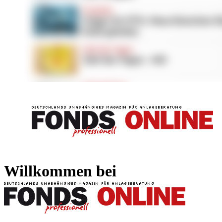
FONDS professionell
FONDS professi
Willkommen bei