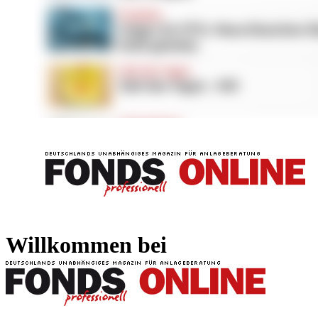
FONDS professionell
FONDS professi
Willkommen bei