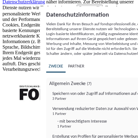
Datenschutzerklärung
näher informieren.
Zur Bereitstellung unserer
Dienste nutzen wir Technologien von
. Zwecke:
Partnern (5)
personalisierte Werbung und Inhalte, Messung von Werbeleistung
Datenschutzinformation
und der Performance von Inhalten sowie Zielgruppenforschung.
Vielen Dank für Ihren Besuch auf fondsprofessionell.de
Cookies, Endgeräte- oder ähnliche Online-Kennungen (z. B. login-
Bereitstellung unserer Dienste nutzen wir Technologien
basierte Kennungen, zufällig generierte Kennungen,
Login-basierte Identifikatoren, zufällig zugewiesene Id
netzwerkbasierte Kennungen) können zusammen mit anderen
Informationen auf Ihrem Gerät gespeichert oder gelese
Informationen (z. B. Browsertyp und Browserinformationen,
Werbung und Inhalte, Messung von Werbeleistung und d
Sprache, Bildschirmgröße, unterstützte Technologien usw.) auf
ist für den Zugriff auf die Website nicht erforderlich. S
Ihrem Endgerät gespeichert oder von dort ausgelesen werden, um es
Schalter ändern, oder später jederzeit via Datenschutzer
jedes Mal wiederzuerkennen, wenn es eine App oder einer Webseite
aufruft. Dies geschieht für einen oder mehrere der hier aufgeführten
ZWECKE
PARTNER
Verarbeitungszwecke.
Allgemein Zwecke
(7)
Speichern von oder Zugriff auf Informationen au
3 Partner
FONDS professionell
Verwendung reduzierter Daten zur Auswahl von
1 Partner
- mit berechtigtem Interesse
1 Partner
Erstellung von Profilen für personalisierte Werbu