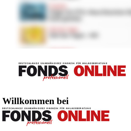
FONDS professionell
FONDS professi
Willkommen bei