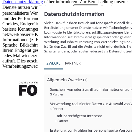
Datenschutzerklärung
näher informieren.
Zur Bereitstellung unserer
Dienste nutzen wir Technologien von
. Zwecke:
Partnern (5)
personalisierte Werbung und Inhalte, Messung von Werbeleistung
Datenschutzinformation
und der Performance von Inhalten sowie Zielgruppenforschung.
Vielen Dank für Ihren Besuch auf fondsprofessionell.de
Cookies, Endgeräte- oder ähnliche Online-Kennungen (z. B. login-
Bereitstellung unserer Dienste nutzen wir Technologien
basierte Kennungen, zufällig generierte Kennungen,
Login-basierte Identifikatoren, zufällig zugewiesene Id
netzwerkbasierte Kennungen) können zusammen mit anderen
Informationen auf Ihrem Gerät gespeichert oder gelese
Informationen (z. B. Browsertyp und Browserinformationen,
Werbung und Inhalte, Messung von Werbeleistung und d
Sprache, Bildschirmgröße, unterstützte Technologien usw.) auf
ist für den Zugriff auf die Website nicht erforderlich. S
Ihrem Endgerät gespeichert oder von dort ausgelesen werden, um es
Schalter ändern, oder später jederzeit via Datenschutzer
jedes Mal wiederzuerkennen, wenn es eine App oder einer Webseite
aufruft. Dies geschieht für einen oder mehrere der hier aufgeführten
ZWECKE
PARTNER
Verarbeitungszwecke.
Allgemein Zwecke
(7)
Speichern von oder Zugriff auf Informationen au
3 Partner
FONDS professionell
Verwendung reduzierter Daten zur Auswahl von
1 Partner
- mit berechtigtem Interesse
1 Partner
Erstellung von Profilen für personalisierte Werbu