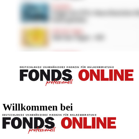
FONDS professionell
FONDS professi
Willkommen bei