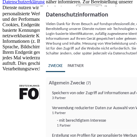
Datenschutzerklärung
näher informieren.
Zur Bereitstellung unserer
Dienste nutzen wir Technologien von
. Zwecke:
Partnern (5)
personalisierte Werbung und Inhalte, Messung von Werbeleistung
Datenschutzinformation
und der Performance von Inhalten sowie Zielgruppenforschung.
Vielen Dank für Ihren Besuch auf fondsprofessionell.de
Cookies, Endgeräte- oder ähnliche Online-Kennungen (z. B. login-
Bereitstellung unserer Dienste nutzen wir Technologien
basierte Kennungen, zufällig generierte Kennungen,
Login-basierte Identifikatoren, zufällig zugewiesene Id
netzwerkbasierte Kennungen) können zusammen mit anderen
Informationen auf Ihrem Gerät gespeichert oder gelese
Informationen (z. B. Browsertyp und Browserinformationen,
Werbung und Inhalte, Messung von Werbeleistung und d
Sprache, Bildschirmgröße, unterstützte Technologien usw.) auf
ist für den Zugriff auf die Website nicht erforderlich. S
Ihrem Endgerät gespeichert oder von dort ausgelesen werden, um es
Schalter ändern, oder später jederzeit via Datenschutzer
jedes Mal wiederzuerkennen, wenn es eine App oder einer Webseite
aufruft. Dies geschieht für einen oder mehrere der hier aufgeführten
ZWECKE
PARTNER
Verarbeitungszwecke.
Allgemein Zwecke
(7)
Speichern von oder Zugriff auf Informationen au
3 Partner
FONDS professionell
Verwendung reduzierter Daten zur Auswahl von
1 Partner
- mit berechtigtem Interesse
1 Partner
Erstellung von Profilen für personalisierte Werbu