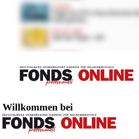
FONDS professionell
FONDS professi
Willkommen bei