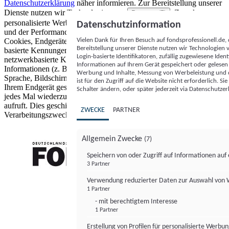
Datenschutzerklärung
näher informieren.
Zur Bereitstellung unserer
Dienste nutzen wir Technologien von
. Zwecke:
Partnern (5)
personalisierte Werbung und Inhalte, Messung von Werbeleistung
Datenschutzinformation
und der Performance von Inhalten sowie Zielgruppenforschung.
Vielen Dank für Ihren Besuch auf fondsprofessionell.de
Cookies, Endgeräte- oder ähnliche Online-Kennungen (z. B. login-
Bereitstellung unserer Dienste nutzen wir Technologien
basierte Kennungen, zufällig generierte Kennungen,
Login-basierte Identifikatoren, zufällig zugewiesene Id
netzwerkbasierte Kennungen) können zusammen mit anderen
Informationen auf Ihrem Gerät gespeichert oder gelese
Informationen (z. B. Browsertyp und Browserinformationen,
Werbung und Inhalte, Messung von Werbeleistung und d
Sprache, Bildschirmgröße, unterstützte Technologien usw.) auf
ist für den Zugriff auf die Website nicht erforderlich. S
Ihrem Endgerät gespeichert oder von dort ausgelesen werden, um es
Schalter ändern, oder später jederzeit via Datenschutzer
jedes Mal wiederzuerkennen, wenn es eine App oder einer Webseite
aufruft. Dies geschieht für einen oder mehrere der hier aufgeführten
ZWECKE
PARTNER
Verarbeitungszwecke.
Allgemein Zwecke
(7)
Speichern von oder Zugriff auf Informationen au
3 Partner
FONDS professionell
Verwendung reduzierter Daten zur Auswahl von
1 Partner
- mit berechtigtem Interesse
1 Partner
Erstellung von Profilen für personalisierte Werbu