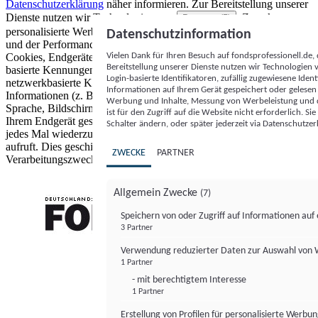
Datenschutzerklärung
näher informieren.
Zur Bereitstellung unserer
Dienste nutzen wir Technologien von
. Zwecke:
Partnern (5)
personalisierte Werbung und Inhalte, Messung von Werbeleistung
Datenschutzinformation
und der Performance von Inhalten sowie Zielgruppenforschung.
Vielen Dank für Ihren Besuch auf fondsprofessionell.de
Cookies, Endgeräte- oder ähnliche Online-Kennungen (z. B. login-
Bereitstellung unserer Dienste nutzen wir Technologien
basierte Kennungen, zufällig generierte Kennungen,
Login-basierte Identifikatoren, zufällig zugewiesene Id
netzwerkbasierte Kennungen) können zusammen mit anderen
Informationen auf Ihrem Gerät gespeichert oder gelese
Informationen (z. B. Browsertyp und Browserinformationen,
Werbung und Inhalte, Messung von Werbeleistung und d
Sprache, Bildschirmgröße, unterstützte Technologien usw.) auf
ist für den Zugriff auf die Website nicht erforderlich. S
Ihrem Endgerät gespeichert oder von dort ausgelesen werden, um es
Schalter ändern, oder später jederzeit via Datenschutzer
jedes Mal wiederzuerkennen, wenn es eine App oder einer Webseite
aufruft. Dies geschieht für einen oder mehrere der hier aufgeführten
ZWECKE
PARTNER
Verarbeitungszwecke.
Allgemein Zwecke
(7)
Speichern von oder Zugriff auf Informationen au
3 Partner
FONDS professionell
Verwendung reduzierter Daten zur Auswahl von
1 Partner
- mit berechtigtem Interesse
1 Partner
Erstellung von Profilen für personalisierte Werbu