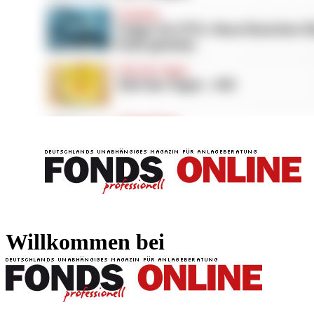
FONDS professionell
FONDS professi
Willkommen bei