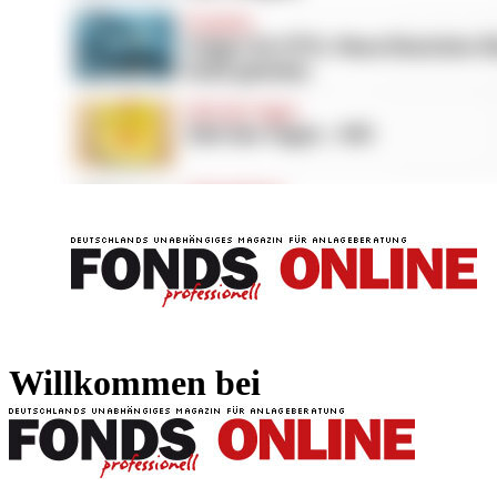
FONDS professionell
FONDS professi
Willkommen bei