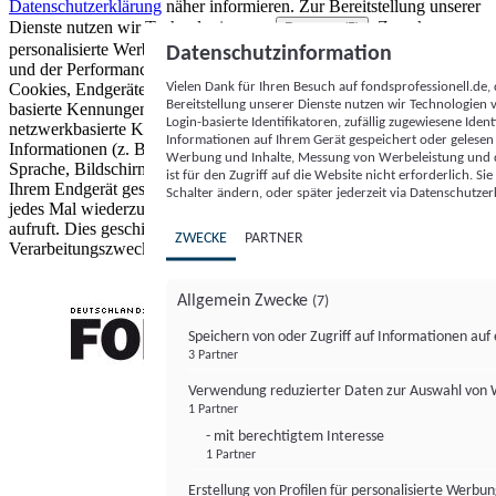
Datenschutzerklärung
näher informieren.
Zur Bereitstellung unserer
Dienste nutzen wir Technologien von
. Zwecke:
Partnern (5)
personalisierte Werbung und Inhalte, Messung von Werbeleistung
Datenschutzinformation
und der Performance von Inhalten sowie Zielgruppenforschung.
Vielen Dank für Ihren Besuch auf fondsprofessionell.de
Cookies, Endgeräte- oder ähnliche Online-Kennungen (z. B. login-
Bereitstellung unserer Dienste nutzen wir Technologien
basierte Kennungen, zufällig generierte Kennungen,
Login-basierte Identifikatoren, zufällig zugewiesene Id
netzwerkbasierte Kennungen) können zusammen mit anderen
Informationen auf Ihrem Gerät gespeichert oder gelese
Informationen (z. B. Browsertyp und Browserinformationen,
Werbung und Inhalte, Messung von Werbeleistung und d
Sprache, Bildschirmgröße, unterstützte Technologien usw.) auf
ist für den Zugriff auf die Website nicht erforderlich. S
Ihrem Endgerät gespeichert oder von dort ausgelesen werden, um es
Schalter ändern, oder später jederzeit via Datenschutzer
jedes Mal wiederzuerkennen, wenn es eine App oder einer Webseite
aufruft. Dies geschieht für einen oder mehrere der hier aufgeführten
ZWECKE
PARTNER
Verarbeitungszwecke.
Allgemein Zwecke
(7)
Speichern von oder Zugriff auf Informationen au
3 Partner
FONDS professionell
Verwendung reduzierter Daten zur Auswahl von
1 Partner
- mit berechtigtem Interesse
1 Partner
Erstellung von Profilen für personalisierte Werbu