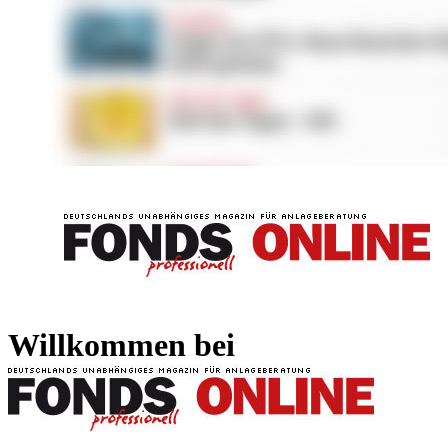
FONDS professionell
FONDS professi
Willkommen bei