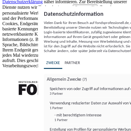
Datenschutzerklärung
näher informieren.
Zur Bereitstellung unserer
Dienste nutzen wir Technologien von
. Zwecke:
Partnern (5)
personalisierte Werbung und Inhalte, Messung von Werbeleistung
Datenschutzinformation
und der Performance von Inhalten sowie Zielgruppenforschung.
Vielen Dank für Ihren Besuch auf fondsprofessionell.de
Cookies, Endgeräte- oder ähnliche Online-Kennungen (z. B. login-
Bereitstellung unserer Dienste nutzen wir Technologien
basierte Kennungen, zufällig generierte Kennungen,
Login-basierte Identifikatoren, zufällig zugewiesene Id
netzwerkbasierte Kennungen) können zusammen mit anderen
Informationen auf Ihrem Gerät gespeichert oder gelese
Informationen (z. B. Browsertyp und Browserinformationen,
Werbung und Inhalte, Messung von Werbeleistung und d
Sprache, Bildschirmgröße, unterstützte Technologien usw.) auf
ist für den Zugriff auf die Website nicht erforderlich. S
Ihrem Endgerät gespeichert oder von dort ausgelesen werden, um es
Schalter ändern, oder später jederzeit via Datenschutzer
jedes Mal wiederzuerkennen, wenn es eine App oder einer Webseite
aufruft. Dies geschieht für einen oder mehrere der hier aufgeführten
ZWECKE
PARTNER
Verarbeitungszwecke.
Allgemein Zwecke
(7)
Speichern von oder Zugriff auf Informationen au
3 Partner
FONDS professionell
Verwendung reduzierter Daten zur Auswahl von
1 Partner
- mit berechtigtem Interesse
1 Partner
Erstellung von Profilen für personalisierte Werbu