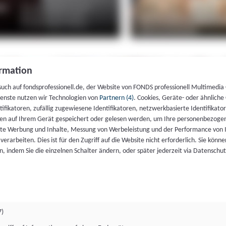
rmation
such auf fondsprofessionell.de, der Website von FONDS professionell Multimedia
ienste nutzen wir Technologien von
Partnern (4)
. Cookies, Geräte- oder ähnliche
entifikatoren, zufällig zugewiesene Identifikatoren, netzwerkbasierte Identifik
en auf Ihrem Gerät gespeichert oder gelesen werden, um Ihre personenbezogen
rte Werbung und Inhalte, Messung von Werbeleistung und der Performance von 
erarbeiten. Dies ist für den Zugriff auf die Website nicht erforderlich. Sie können
, indem Sie die einzelnen Schalter ändern, oder später jederzeit via Datenschu
7)