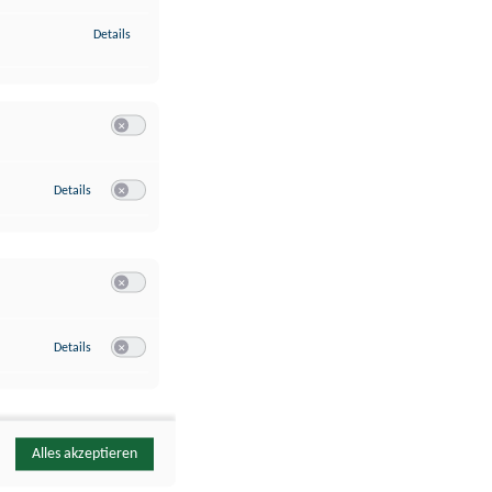
zu Identifikation von Endgeräten anhand automatisch übermittelte
Details
Switch zum Einwilligen bzw. Ablehnen der Kategorie Analyse / 
zu Google Analytics
Details
Switch zum Einwilligen bzw. Ablehnen des Dienstes Google Ana
Switch zum Einwilligen bzw. Ablehnen der Kategorie Sonstige 
zu YouTube
Details
Switch zum Einwilligen bzw. Ablehnen des Dienstes YouTube
Alles akzeptieren