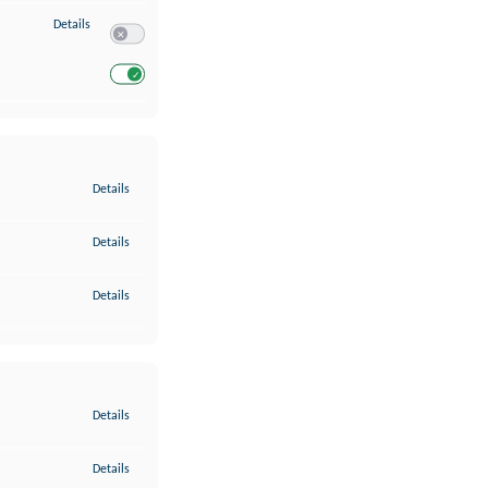
zu Entwicklung und Verbesserung der Angebote
Details
Switch zum Einwilligen bzw. Ablehnen des Dienstes Entwickl
Switch zum Einwilligen bzw. Ablehnen des Dienstes Entwicklu
zu Gewährleistung der Sicherheit, Verhinderung und Aufdeckung v
Details
zu Bereitstellung und Anzeige von Werbung und Inhalten
Details
zu Ihre Entscheidungen zum Datenschutz speichern und übermittel
Details
zu Abgleichung und Kombination von Daten aus unterschiedlichen 
Details
zu Verknüpfung verschiedener Endgeräte
Details