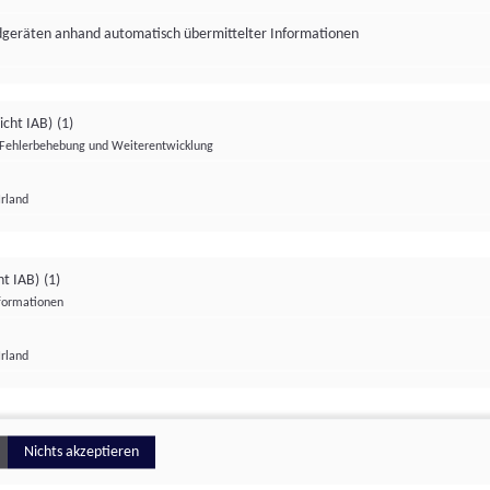
ndgeräten anhand automatisch übermittelter Informationen
icht IAB)
(1)
Fehlerbehebung und Weiterentwicklung
Irland
Impressum
Datenschutzerklärung
Datenschutzeinstellungen
ht IAB)
(1)
nformationen
Irland
ionell
Nichts akzeptieren