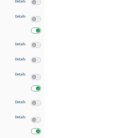
zu Speichern von oder Zugriff auf Informationen auf einem Endgerät
Details
Switch zum Einwilligen bzw. Ablehnen des Dienstes Speichern 
zu Verwendung reduzierter Daten zur Auswahl von Werbeanzeigen
Details
Switch zum Einwilligen bzw. Ablehnen des Dienstes Verwend
Switch zum Einwilligen bzw. Ablehnen des Dienstes Verwendu
zu Erstellung von Profilen für personalisierte Werbung
Details
Switch zum Einwilligen bzw. Ablehnen des Dienstes Erstellung 
zu Verwendung von Profilen zur Auswahl personalisierter Werbung
Details
Switch zum Einwilligen bzw. Ablehnen des Dienstes Verwendun
zu Messung der Werbeleistung
Details
Switch zum Einwilligen bzw. Ablehnen des Dienstes Messung 
Switch zum Einwilligen bzw. Ablehnen des Dienstes Messung d
zu Messung der Performance von Inhalten
Details
Switch zum Einwilligen bzw. Ablehnen des Dienstes Messung 
zu Analyse von Zielgruppen durch Statistiken oder Kombinationen von Dat
Details
Switch zum Einwilligen bzw. Ablehnen des Dienstes Analyse v
Switch zum Einwilligen bzw. Ablehnen des Dienstes Analyse v