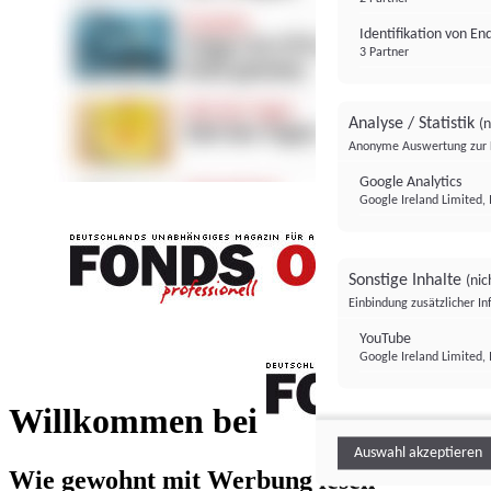
Identifikation von E
3 Partner
Analyse / Statistik
(n
Anonyme Auswertung zur 
Google Analytics
Google Ireland Limited, 
Sonstige Inhalte
(nic
Einbindung zusätzlicher I
FONDS professionell
YouTube
Google Ireland Limited, 
FONDS profess
Willkommen bei
Auswahl akzeptieren
Wie gewohnt mit Werbung lesen