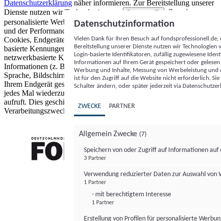
Datenschutzerklärung
näher informieren.
Zur Bereitstellung unserer
Dienste nutzen wir Technologien von
. Zwecke:
Partnern (5)
personalisierte Werbung und Inhalte, Messung von Werbeleistung
Datenschutzinformation
und der Performance von Inhalten sowie Zielgruppenforschung.
Vielen Dank für Ihren Besuch auf fondsprofessionell.de
Cookies, Endgeräte- oder ähnliche Online-Kennungen (z. B. login-
Bereitstellung unserer Dienste nutzen wir Technologien
basierte Kennungen, zufällig generierte Kennungen,
Login-basierte Identifikatoren, zufällig zugewiesene Id
netzwerkbasierte Kennungen) können zusammen mit anderen
Informationen auf Ihrem Gerät gespeichert oder gelese
Informationen (z. B. Browsertyp und Browserinformationen,
Werbung und Inhalte, Messung von Werbeleistung und d
Sprache, Bildschirmgröße, unterstützte Technologien usw.) auf
ist für den Zugriff auf die Website nicht erforderlich. S
Ihrem Endgerät gespeichert oder von dort ausgelesen werden, um es
Schalter ändern, oder später jederzeit via Datenschutzer
jedes Mal wiederzuerkennen, wenn es eine App oder einer Webseite
aufruft. Dies geschieht für einen oder mehrere der hier aufgeführten
ZWECKE
PARTNER
Verarbeitungszwecke.
Allgemein Zwecke
(7)
Speichern von oder Zugriff auf Informationen au
3 Partner
FONDS professionell
Verwendung reduzierter Daten zur Auswahl von
1 Partner
- mit berechtigtem Interesse
1 Partner
Erstellung von Profilen für personalisierte Werbu