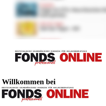
FONDS professionell
FONDS professi
Willkommen bei