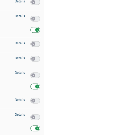
zu Speichern von oder Zugriff auf Informationen auf einem Endgerät
Details
Switch zum Einwilligen bzw. Ablehnen des Dienstes Speichern 
zu Verwendung reduzierter Daten zur Auswahl von Werbeanzeigen
Details
Switch zum Einwilligen bzw. Ablehnen des Dienstes Verwend
Switch zum Einwilligen bzw. Ablehnen des Dienstes Verwendu
zu Erstellung von Profilen für personalisierte Werbung
Details
Switch zum Einwilligen bzw. Ablehnen des Dienstes Erstellung 
zu Verwendung von Profilen zur Auswahl personalisierter Werbung
Details
Switch zum Einwilligen bzw. Ablehnen des Dienstes Verwendun
zu Messung der Werbeleistung
Details
Switch zum Einwilligen bzw. Ablehnen des Dienstes Messung 
Switch zum Einwilligen bzw. Ablehnen des Dienstes Messung d
zu Messung der Performance von Inhalten
Details
Switch zum Einwilligen bzw. Ablehnen des Dienstes Messung 
zu Analyse von Zielgruppen durch Statistiken oder Kombinationen von Dat
Details
Switch zum Einwilligen bzw. Ablehnen des Dienstes Analyse v
Switch zum Einwilligen bzw. Ablehnen des Dienstes Analyse v