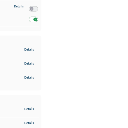
zu Entwicklung und Verbesserung der Angebote
Details
Switch zum Einwilligen bzw. Ablehnen des Dienstes Entwickl
Switch zum Einwilligen bzw. Ablehnen des Dienstes Entwicklu
zu Gewährleistung der Sicherheit, Verhinderung und Aufdeckung v
Details
zu Bereitstellung und Anzeige von Werbung und Inhalten
Details
zu Ihre Entscheidungen zum Datenschutz speichern und übermittel
Details
zu Abgleichung und Kombination von Daten aus unterschiedlichen 
Details
zu Verknüpfung verschiedener Endgeräte
Details