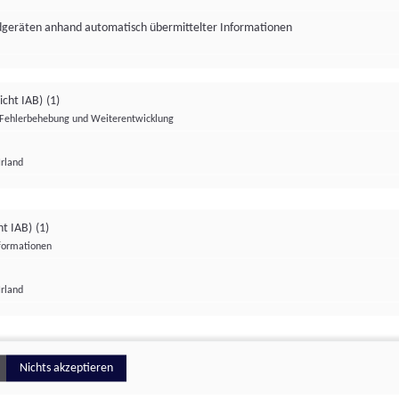
ndgeräten anhand automatisch übermittelter Informationen
icht IAB)
(1)
Fehlerbehebung und Weiterentwicklung
Irland
Impressum
Datenschutzerklärung
Datenschutzeinstellungen
ht IAB)
(1)
nformationen
Irland
ionell
Nichts akzeptieren