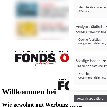
Identifikation von E
3 Partner
Analyse / Statistik
(n
Anonyme Auswertung zur 
Google Analytics
Google Ireland Limited, 
Sonstige Inhalte
(nic
Einbindung zusätzlicher I
FONDS professionell
YouTube
Google Ireland Limited, 
FONDS profess
Willkommen bei
Auswahl akzeptieren
Wie gewohnt mit Werbung lesen