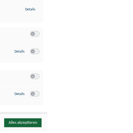
zu Identifikation von Endgeräten anhand automatisch übermittelte
Details
Switch zum Einwilligen bzw. Ablehnen der Kategorie Analyse / 
zu Google Analytics
Details
Switch zum Einwilligen bzw. Ablehnen des Dienstes Google Ana
Switch zum Einwilligen bzw. Ablehnen der Kategorie Sonstige 
zu YouTube
Details
Switch zum Einwilligen bzw. Ablehnen des Dienstes YouTube
Alles akzeptieren