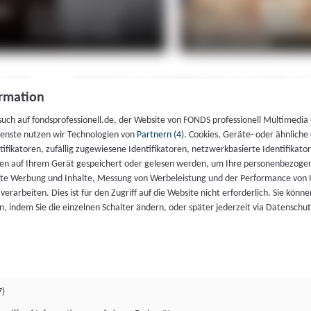
rmation
such auf fondsprofessionell.de, der Website von FONDS professionell Multimedia
ienste nutzen wir Technologien von
Partnern (4)
. Cookies, Geräte- oder ähnliche
entifikatoren, zufällig zugewiesene Identifikatoren, netzwerkbasierte Identifik
en auf Ihrem Gerät gespeichert oder gelesen werden, um Ihre personenbezogen
rte Werbung und Inhalte, Messung von Werbeleistung und der Performance von 
erarbeiten. Dies ist für den Zugriff auf die Website nicht erforderlich. Sie können
, indem Sie die einzelnen Schalter ändern, oder später jederzeit via Datenschu
7)