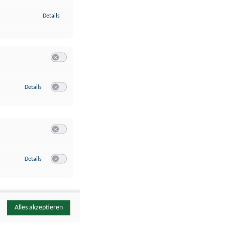
zu Identifikation von Endgeräten anhand automatisch übermittelte
Details
Switch zum Einwilligen bzw. Ablehnen der Kategorie Analyse / 
zu Google Analytics
Details
Switch zum Einwilligen bzw. Ablehnen des Dienstes Google Ana
Switch zum Einwilligen bzw. Ablehnen der Kategorie Sonstige 
zu YouTube
Details
Switch zum Einwilligen bzw. Ablehnen des Dienstes YouTube
Alles akzeptieren