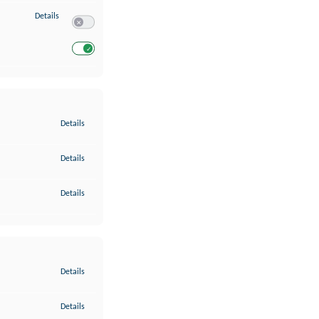
zu Entwicklung und Verbesserung der Angebote
Details
Switch zum Einwilligen bzw. Ablehnen des Dienstes Entwickl
Switch zum Einwilligen bzw. Ablehnen des Dienstes Entwicklu
zu Gewährleistung der Sicherheit, Verhinderung und Aufdeckung v
Details
zu Bereitstellung und Anzeige von Werbung und Inhalten
Details
zu Ihre Entscheidungen zum Datenschutz speichern und übermittel
Details
zu Abgleichung und Kombination von Daten aus unterschiedlichen 
Details
zu Verknüpfung verschiedener Endgeräte
Details