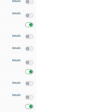
zu Speichern von oder Zugriff auf Informationen auf einem Endgerät
Details
Switch zum Einwilligen bzw. Ablehnen des Dienstes Speichern 
zu Verwendung reduzierter Daten zur Auswahl von Werbeanzeigen
Details
Switch zum Einwilligen bzw. Ablehnen des Dienstes Verwend
Switch zum Einwilligen bzw. Ablehnen des Dienstes Verwendu
zu Erstellung von Profilen für personalisierte Werbung
Details
Switch zum Einwilligen bzw. Ablehnen des Dienstes Erstellung 
zu Verwendung von Profilen zur Auswahl personalisierter Werbung
Details
Switch zum Einwilligen bzw. Ablehnen des Dienstes Verwendun
zu Messung der Werbeleistung
Details
Switch zum Einwilligen bzw. Ablehnen des Dienstes Messung 
Switch zum Einwilligen bzw. Ablehnen des Dienstes Messung d
zu Messung der Performance von Inhalten
Details
Switch zum Einwilligen bzw. Ablehnen des Dienstes Messung 
zu Analyse von Zielgruppen durch Statistiken oder Kombinationen von Dat
Details
Switch zum Einwilligen bzw. Ablehnen des Dienstes Analyse v
Switch zum Einwilligen bzw. Ablehnen des Dienstes Analyse v