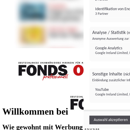
Identifikation von E
3 Partner
Analyse / Statistik
(n
Anonyme Auswertung zur 
Google Analytics
Google Ireland Limited, 
Sonstige Inhalte
(nic
Einbindung zusätzlicher I
FONDS professionell
YouTube
Google Ireland Limited, 
FONDS profess
Willkommen bei
Auswahl akzeptieren
Wie gewohnt mit Werbung lesen