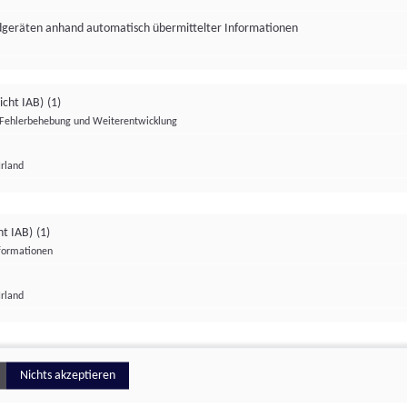
ndgeräten anhand automatisch übermittelter Informationen
icht IAB)
(1)
Fehlerbehebung und Weiterentwicklung
Irland
Impressum
Datenschutzerklärung
Datenschutzeinstellungen
ht IAB)
(1)
nformationen
Irland
ionell
Nichts akzeptieren