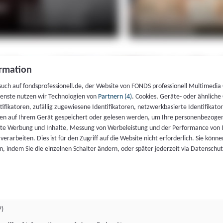
rmation
such auf fondsprofessionell.de, der Website von FONDS professionell Multimedia
ienste nutzen wir Technologien von
Partnern (4)
. Cookies, Geräte- oder ähnliche
entifikatoren, zufällig zugewiesene Identifikatoren, netzwerkbasierte Identifik
en auf Ihrem Gerät gespeichert oder gelesen werden, um Ihre personenbezogen
rte Werbung und Inhalte, Messung von Werbeleistung und der Performance von 
erarbeiten. Dies ist für den Zugriff auf die Website nicht erforderlich. Sie können
, indem Sie die einzelnen Schalter ändern, oder später jederzeit via Datenschu
7)