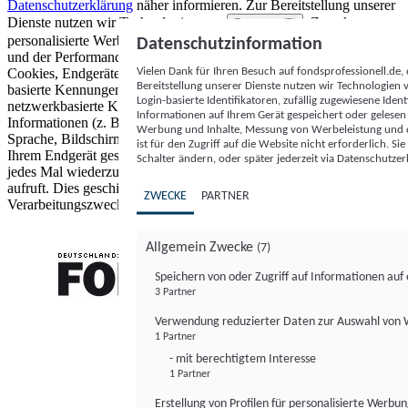
Datenschutzerklärung
näher informieren.
Zur Bereitstellung unserer
Dienste nutzen wir Technologien von
. Zwecke:
Partnern (5)
personalisierte Werbung und Inhalte, Messung von Werbeleistung
Datenschutzinformation
und der Performance von Inhalten sowie Zielgruppenforschung.
Vielen Dank für Ihren Besuch auf fondsprofessionell.de
Cookies, Endgeräte- oder ähnliche Online-Kennungen (z. B. login-
Bereitstellung unserer Dienste nutzen wir Technologien
basierte Kennungen, zufällig generierte Kennungen,
Login-basierte Identifikatoren, zufällig zugewiesene Id
netzwerkbasierte Kennungen) können zusammen mit anderen
Informationen auf Ihrem Gerät gespeichert oder gelese
Informationen (z. B. Browsertyp und Browserinformationen,
Werbung und Inhalte, Messung von Werbeleistung und d
Sprache, Bildschirmgröße, unterstützte Technologien usw.) auf
ist für den Zugriff auf die Website nicht erforderlich. S
Ihrem Endgerät gespeichert oder von dort ausgelesen werden, um es
Schalter ändern, oder später jederzeit via Datenschutzer
jedes Mal wiederzuerkennen, wenn es eine App oder einer Webseite
aufruft. Dies geschieht für einen oder mehrere der hier aufgeführten
ZWECKE
PARTNER
Verarbeitungszwecke.
Allgemein Zwecke
(7)
Speichern von oder Zugriff auf Informationen au
3 Partner
FONDS professionell
Verwendung reduzierter Daten zur Auswahl von
1 Partner
- mit berechtigtem Interesse
1 Partner
Erstellung von Profilen für personalisierte Werbu