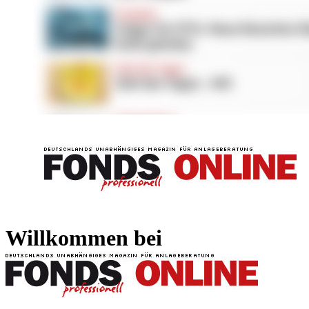
FONDS professionell
FONDS professi
Willkommen bei