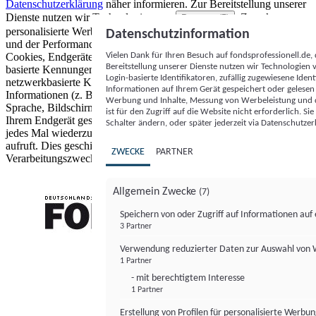
Datenschutzerklärung
näher informieren.
Zur Bereitstellung unserer
Dienste nutzen wir Technologien von
. Zwecke:
Partnern (5)
personalisierte Werbung und Inhalte, Messung von Werbeleistung
Datenschutzinformation
und der Performance von Inhalten sowie Zielgruppenforschung.
Vielen Dank für Ihren Besuch auf fondsprofessionell.de
Cookies, Endgeräte- oder ähnliche Online-Kennungen (z. B. login-
Bereitstellung unserer Dienste nutzen wir Technologien
basierte Kennungen, zufällig generierte Kennungen,
Login-basierte Identifikatoren, zufällig zugewiesene Id
netzwerkbasierte Kennungen) können zusammen mit anderen
Informationen auf Ihrem Gerät gespeichert oder gelese
Informationen (z. B. Browsertyp und Browserinformationen,
Werbung und Inhalte, Messung von Werbeleistung und d
Sprache, Bildschirmgröße, unterstützte Technologien usw.) auf
ist für den Zugriff auf die Website nicht erforderlich. S
Ihrem Endgerät gespeichert oder von dort ausgelesen werden, um es
Schalter ändern, oder später jederzeit via Datenschutzer
jedes Mal wiederzuerkennen, wenn es eine App oder einer Webseite
aufruft. Dies geschieht für einen oder mehrere der hier aufgeführten
ZWECKE
PARTNER
Verarbeitungszwecke.
Allgemein Zwecke
(7)
Speichern von oder Zugriff auf Informationen au
3 Partner
FONDS professionell
Verwendung reduzierter Daten zur Auswahl von
1 Partner
- mit berechtigtem Interesse
1 Partner
Erstellung von Profilen für personalisierte Werbu