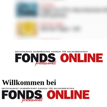
FONDS professionell
FONDS professi
Willkommen bei