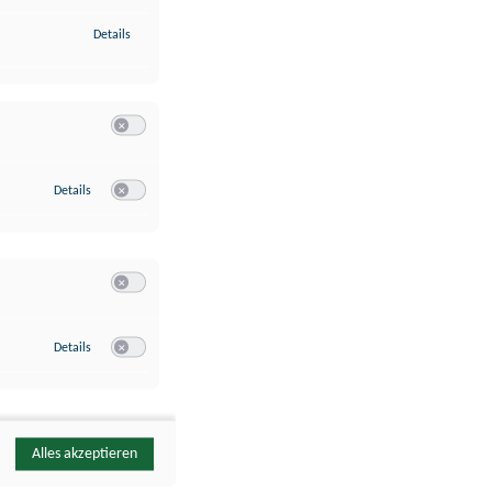
zu Identifikation von Endgeräten anhand automatisch übermittelte
Details
Switch zum Einwilligen bzw. Ablehnen der Kategorie Analyse / 
zu Google Analytics
Details
Switch zum Einwilligen bzw. Ablehnen des Dienstes Google Ana
Switch zum Einwilligen bzw. Ablehnen der Kategorie Sonstige 
zu YouTube
Details
Switch zum Einwilligen bzw. Ablehnen des Dienstes YouTube
Alles akzeptieren