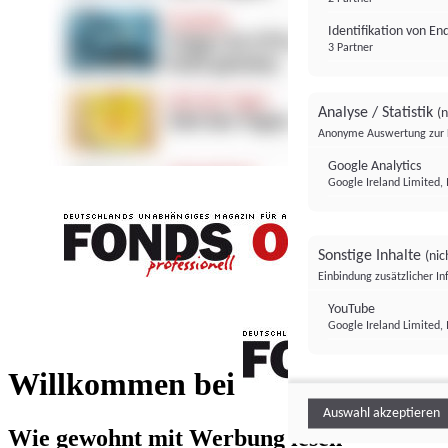
Identifikation von E
3 Partner
Analyse / Statistik
(n
Anonyme Auswertung zur 
Google Analytics
Google Ireland Limited, 
Sonstige Inhalte
(nic
Einbindung zusätzlicher I
FONDS professionell
YouTube
Google Ireland Limited, 
FONDS profess
Willkommen bei
Auswahl akzeptieren
Wie gewohnt mit Werbung lesen