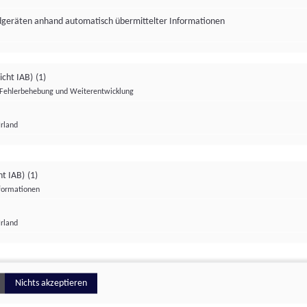
ndgeräten anhand automatisch übermittelter Informationen
icht IAB)
(1)
Fehlerbehebung und Weiterentwicklung
Irland
Impressum
Datenschutzerklärung
Datenschutzeinstellungen
ht IAB)
(1)
nformationen
Irland
ionell
Nichts akzeptieren