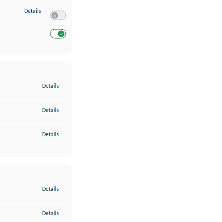
zu Entwicklung und Verbesserung der Angebote
Details
Switch zum Einwilligen bzw. Ablehnen des Dienstes Entwickl
Switch zum Einwilligen bzw. Ablehnen des Dienstes Entwicklu
zu Gewährleistung der Sicherheit, Verhinderung und Aufdeckung v
Details
zu Bereitstellung und Anzeige von Werbung und Inhalten
Details
zu Ihre Entscheidungen zum Datenschutz speichern und übermittel
Details
zu Abgleichung und Kombination von Daten aus unterschiedlichen 
Details
zu Verknüpfung verschiedener Endgeräte
Details