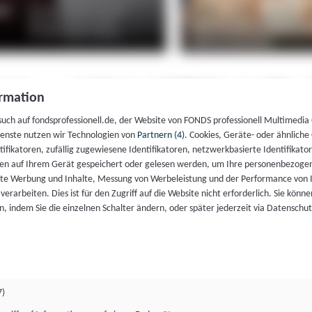
rmation
such auf fondsprofessionell.de, der Website von FONDS professionell Multimedia
ienste nutzen wir Technologien von
Partnern (4)
. Cookies, Geräte- oder ähnliche
entifikatoren, zufällig zugewiesene Identifikatoren, netzwerkbasierte Identifik
en auf Ihrem Gerät gespeichert oder gelesen werden, um Ihre personenbezogen
rte Werbung und Inhalte, Messung von Werbeleistung und der Performance von 
erarbeiten. Dies ist für den Zugriff auf die Website nicht erforderlich. Sie können
, indem Sie die einzelnen Schalter ändern, oder später jederzeit via Datenschu
7)