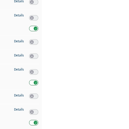
zu Speichern von oder Zugriff auf Informationen auf einem Endgerät
Details
Switch zum Einwilligen bzw. Ablehnen des Dienstes Speichern 
zu Verwendung reduzierter Daten zur Auswahl von Werbeanzeigen
Details
Switch zum Einwilligen bzw. Ablehnen des Dienstes Verwend
Switch zum Einwilligen bzw. Ablehnen des Dienstes Verwendu
zu Erstellung von Profilen für personalisierte Werbung
Details
Switch zum Einwilligen bzw. Ablehnen des Dienstes Erstellung 
zu Verwendung von Profilen zur Auswahl personalisierter Werbung
Details
Switch zum Einwilligen bzw. Ablehnen des Dienstes Verwendun
zu Messung der Werbeleistung
Details
Switch zum Einwilligen bzw. Ablehnen des Dienstes Messung 
Switch zum Einwilligen bzw. Ablehnen des Dienstes Messung d
zu Messung der Performance von Inhalten
Details
Switch zum Einwilligen bzw. Ablehnen des Dienstes Messung 
zu Analyse von Zielgruppen durch Statistiken oder Kombinationen von Dat
Details
Switch zum Einwilligen bzw. Ablehnen des Dienstes Analyse v
Switch zum Einwilligen bzw. Ablehnen des Dienstes Analyse v