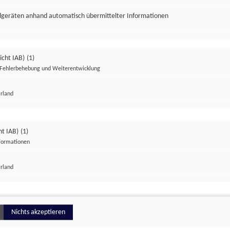
ndgeräten anhand automatisch übermittelter Informationen
icht IAB)
(1)
Fehlerbehebung und Weiterentwicklung
Irland
Impressum
Datenschutzerklärung
Datenschutzeinstellungen
ht IAB)
(1)
nformationen
Irland
ionell
Nichts akzeptieren