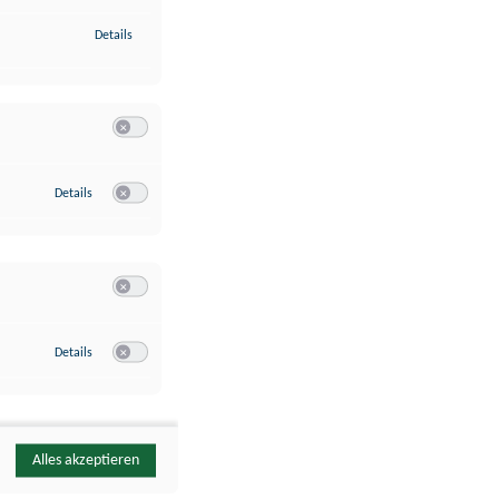
zu Identifikation von Endgeräten anhand automatisch übermittelte
Details
Switch zum Einwilligen bzw. Ablehnen der Kategorie Analyse / 
zu Google Analytics
Details
Switch zum Einwilligen bzw. Ablehnen des Dienstes Google Ana
Switch zum Einwilligen bzw. Ablehnen der Kategorie Sonstige 
zu YouTube
Details
Switch zum Einwilligen bzw. Ablehnen des Dienstes YouTube
Alles akzeptieren