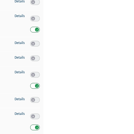
zu Speichern von oder Zugriff auf Informationen auf einem Endgerät
Details
Switch zum Einwilligen bzw. Ablehnen des Dienstes Speichern 
zu Verwendung reduzierter Daten zur Auswahl von Werbeanzeigen
Details
Switch zum Einwilligen bzw. Ablehnen des Dienstes Verwend
Switch zum Einwilligen bzw. Ablehnen des Dienstes Verwendu
zu Erstellung von Profilen für personalisierte Werbung
Details
Switch zum Einwilligen bzw. Ablehnen des Dienstes Erstellung 
zu Verwendung von Profilen zur Auswahl personalisierter Werbung
Details
Switch zum Einwilligen bzw. Ablehnen des Dienstes Verwendun
zu Messung der Werbeleistung
Details
Switch zum Einwilligen bzw. Ablehnen des Dienstes Messung 
Switch zum Einwilligen bzw. Ablehnen des Dienstes Messung d
zu Messung der Performance von Inhalten
Details
Switch zum Einwilligen bzw. Ablehnen des Dienstes Messung 
zu Analyse von Zielgruppen durch Statistiken oder Kombinationen von Dat
Details
Switch zum Einwilligen bzw. Ablehnen des Dienstes Analyse v
Switch zum Einwilligen bzw. Ablehnen des Dienstes Analyse v