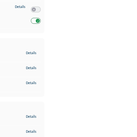
zu Entwicklung und Verbesserung der Angebote
Details
Switch zum Einwilligen bzw. Ablehnen des Dienstes Entwickl
Switch zum Einwilligen bzw. Ablehnen des Dienstes Entwicklu
zu Gewährleistung der Sicherheit, Verhinderung und Aufdeckung v
Details
zu Bereitstellung und Anzeige von Werbung und Inhalten
Details
zu Ihre Entscheidungen zum Datenschutz speichern und übermittel
Details
zu Abgleichung und Kombination von Daten aus unterschiedlichen 
Details
zu Verknüpfung verschiedener Endgeräte
Details