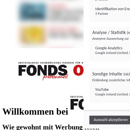
Identifikation von E
3 Partner
Analyse / Statistik
(n
Anonyme Auswertung zur 
Google Analytics
Google Ireland Limited, 
Sonstige Inhalte
(nic
Einbindung zusätzlicher I
FONDS professionell
YouTube
Google Ireland Limited, 
FONDS profess
Willkommen bei
Auswahl akzeptieren
Wie gewohnt mit Werbung lesen