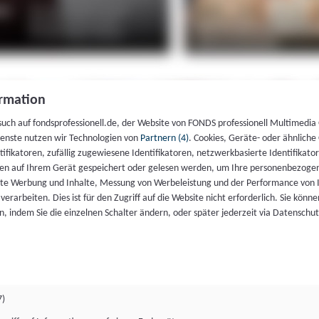
rmation
such auf fondsprofessionell.de, der Website von FONDS professionell Multimedia
ienste nutzen wir Technologien von
Partnern (4)
. Cookies, Geräte- oder ähnliche
entifikatoren, zufällig zugewiesene Identifikatoren, netzwerkbasierte Identifik
en auf Ihrem Gerät gespeichert oder gelesen werden, um Ihre personenbezogen
rte Werbung und Inhalte, Messung von Werbeleistung und der Performance von 
erarbeiten. Dies ist für den Zugriff auf die Website nicht erforderlich. Sie können
, indem Sie die einzelnen Schalter ändern, oder später jederzeit via Datenschu
7)