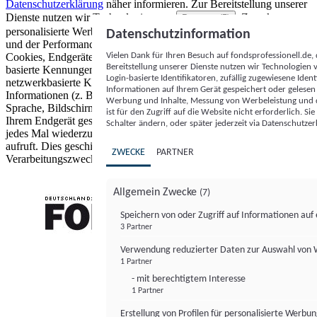
Datenschutzerklärung
näher informieren.
Zur Bereitstellung unserer
Dienste nutzen wir Technologien von
. Zwecke:
Partnern (5)
personalisierte Werbung und Inhalte, Messung von Werbeleistung
Datenschutzinformation
und der Performance von Inhalten sowie Zielgruppenforschung.
Vielen Dank für Ihren Besuch auf fondsprofessionell.de
Cookies, Endgeräte- oder ähnliche Online-Kennungen (z. B. login-
Bereitstellung unserer Dienste nutzen wir Technologien
basierte Kennungen, zufällig generierte Kennungen,
Login-basierte Identifikatoren, zufällig zugewiesene Id
netzwerkbasierte Kennungen) können zusammen mit anderen
Informationen auf Ihrem Gerät gespeichert oder gelese
Informationen (z. B. Browsertyp und Browserinformationen,
Werbung und Inhalte, Messung von Werbeleistung und d
Sprache, Bildschirmgröße, unterstützte Technologien usw.) auf
ist für den Zugriff auf die Website nicht erforderlich. S
Ihrem Endgerät gespeichert oder von dort ausgelesen werden, um es
Schalter ändern, oder später jederzeit via Datenschutzer
jedes Mal wiederzuerkennen, wenn es eine App oder einer Webseite
aufruft. Dies geschieht für einen oder mehrere der hier aufgeführten
ZWECKE
PARTNER
Verarbeitungszwecke.
Allgemein Zwecke
(7)
Speichern von oder Zugriff auf Informationen au
3 Partner
FONDS professionell
Verwendung reduzierter Daten zur Auswahl von
1 Partner
- mit berechtigtem Interesse
1 Partner
Erstellung von Profilen für personalisierte Werbu