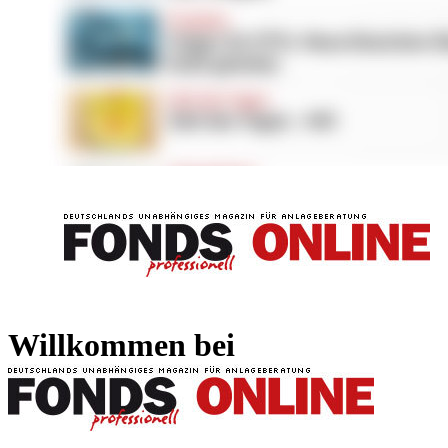
FONDS professionell
FONDS professi
Willkommen bei