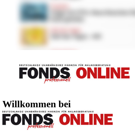
FONDS professionell
FONDS professi
Willkommen bei