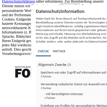
Datenschutzerklärung
näher informieren.
Zur Bereitstellung unserer
Dienste nutzen wir Technologien von
. Zwecke:
Partnern (5)
personalisierte Werbung und Inhalte, Messung von Werbeleistung
Datenschutzinformation
und der Performance von Inhalten sowie Zielgruppenforschung.
Vielen Dank für Ihren Besuch auf fondsprofessionell.de
Cookies, Endgeräte- oder ähnliche Online-Kennungen (z. B. login-
Bereitstellung unserer Dienste nutzen wir Technologien
basierte Kennungen, zufällig generierte Kennungen,
Login-basierte Identifikatoren, zufällig zugewiesene Id
netzwerkbasierte Kennungen) können zusammen mit anderen
Informationen auf Ihrem Gerät gespeichert oder gelese
Informationen (z. B. Browsertyp und Browserinformationen,
Werbung und Inhalte, Messung von Werbeleistung und d
Sprache, Bildschirmgröße, unterstützte Technologien usw.) auf
ist für den Zugriff auf die Website nicht erforderlich. S
Ihrem Endgerät gespeichert oder von dort ausgelesen werden, um es
Schalter ändern, oder später jederzeit via Datenschutzer
jedes Mal wiederzuerkennen, wenn es eine App oder einer Webseite
aufruft. Dies geschieht für einen oder mehrere der hier aufgeführten
ZWECKE
PARTNER
Verarbeitungszwecke.
Allgemein Zwecke
(7)
Speichern von oder Zugriff auf Informationen au
3 Partner
FONDS professionell
Verwendung reduzierter Daten zur Auswahl von
1 Partner
- mit berechtigtem Interesse
1 Partner
Erstellung von Profilen für personalisierte Werbu