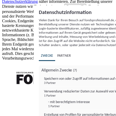
Datenschutzerklärung
näher informieren.
Zur Bereitstellung unserer
Dienste nutzen wir Technologien von
. Zwecke:
Partnern (5)
personalisierte Werbung und Inhalte, Messung von Werbeleistung
Datenschutzinformation
und der Performance von Inhalten sowie Zielgruppenforschung.
Vielen Dank für Ihren Besuch auf fondsprofessionell.de
Cookies, Endgeräte- oder ähnliche Online-Kennungen (z. B. login-
Bereitstellung unserer Dienste nutzen wir Technologien
basierte Kennungen, zufällig generierte Kennungen,
Login-basierte Identifikatoren, zufällig zugewiesene Id
netzwerkbasierte Kennungen) können zusammen mit anderen
Informationen auf Ihrem Gerät gespeichert oder gelese
Informationen (z. B. Browsertyp und Browserinformationen,
Werbung und Inhalte, Messung von Werbeleistung und d
Sprache, Bildschirmgröße, unterstützte Technologien usw.) auf
ist für den Zugriff auf die Website nicht erforderlich. S
Ihrem Endgerät gespeichert oder von dort ausgelesen werden, um es
Schalter ändern, oder später jederzeit via Datenschutzer
jedes Mal wiederzuerkennen, wenn es eine App oder einer Webseite
aufruft. Dies geschieht für einen oder mehrere der hier aufgeführten
ZWECKE
PARTNER
Verarbeitungszwecke.
Allgemein Zwecke
(7)
Speichern von oder Zugriff auf Informationen au
3 Partner
FONDS professionell
Verwendung reduzierter Daten zur Auswahl von
1 Partner
- mit berechtigtem Interesse
1 Partner
Erstellung von Profilen für personalisierte Werbu