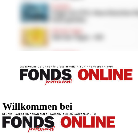
FONDS professionell
FONDS professi
Willkommen bei