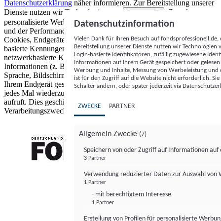
Datenschutzerklärung
näher informieren.
Zur Bereitstellung unserer
Dienste nutzen wir Technologien von
. Zwecke:
Partnern (5)
personalisierte Werbung und Inhalte, Messung von Werbeleistung
Datenschutzinformation
und der Performance von Inhalten sowie Zielgruppenforschung.
Vielen Dank für Ihren Besuch auf fondsprofessionell.de
Cookies, Endgeräte- oder ähnliche Online-Kennungen (z. B. login-
Bereitstellung unserer Dienste nutzen wir Technologien
basierte Kennungen, zufällig generierte Kennungen,
Login-basierte Identifikatoren, zufällig zugewiesene Id
netzwerkbasierte Kennungen) können zusammen mit anderen
Informationen auf Ihrem Gerät gespeichert oder gelese
Informationen (z. B. Browsertyp und Browserinformationen,
Werbung und Inhalte, Messung von Werbeleistung und d
Sprache, Bildschirmgröße, unterstützte Technologien usw.) auf
ist für den Zugriff auf die Website nicht erforderlich. S
Ihrem Endgerät gespeichert oder von dort ausgelesen werden, um es
Schalter ändern, oder später jederzeit via Datenschutzer
jedes Mal wiederzuerkennen, wenn es eine App oder einer Webseite
aufruft. Dies geschieht für einen oder mehrere der hier aufgeführten
ZWECKE
PARTNER
Verarbeitungszwecke.
Allgemein Zwecke
(7)
Speichern von oder Zugriff auf Informationen au
3 Partner
FONDS professionell
Verwendung reduzierter Daten zur Auswahl von
1 Partner
- mit berechtigtem Interesse
1 Partner
Erstellung von Profilen für personalisierte Werbu