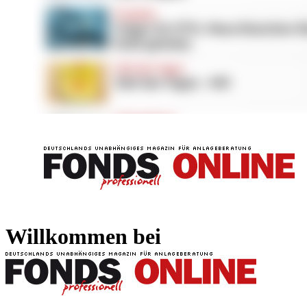
FONDS professionell
FONDS professi
Willkommen bei