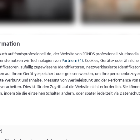
rmation
such auf fondsprofessionell.de, der Website von FONDS professionell Multimedia
ienste nutzen wir Technologien von
Partnern (4)
. Cookies, Geräte- oder ähnliche
entifikatoren, zufällig zugewiesene Identifikatoren, netzwerkbasierte Identifik
en auf Ihrem Gerät gespeichert oder gelesen werden, um Ihre personenbezogen
rte Werbung und Inhalte, Messung von Werbeleistung und der Performance von 
erarbeiten. Dies ist für den Zugriff auf die Website nicht erforderlich. Sie können
, indem Sie die einzelnen Schalter ändern, oder später jederzeit via Datenschu
7)