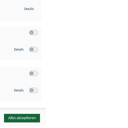
zu Identifikation von Endgeräten anhand automatisch übermittelte
Details
Switch zum Einwilligen bzw. Ablehnen der Kategorie Analyse / 
zu Google Analytics
Details
Switch zum Einwilligen bzw. Ablehnen des Dienstes Google Ana
Switch zum Einwilligen bzw. Ablehnen der Kategorie Sonstige 
zu YouTube
Details
Switch zum Einwilligen bzw. Ablehnen des Dienstes YouTube
Alles akzeptieren