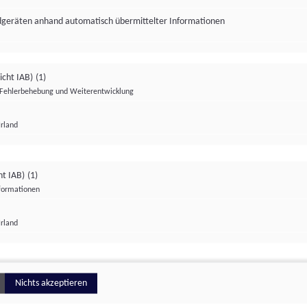
ndgeräten anhand automatisch übermittelter Informationen
icht IAB)
(1)
Fehlerbehebung und Weiterentwicklung
Irland
Impressum
Datenschutzerklärung
Datenschutzeinstellungen
ht IAB)
(1)
nformationen
Irland
ionell
Nichts akzeptieren