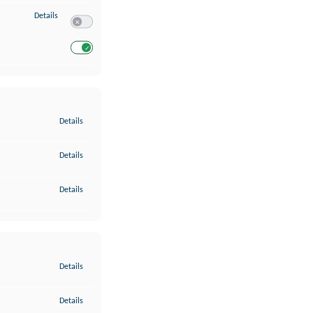
zu Entwicklung und Verbesserung der Angebote
Details
Switch zum Einwilligen bzw. Ablehnen des Dienstes Entwickl
Switch zum Einwilligen bzw. Ablehnen des Dienstes Entwicklu
zu Gewährleistung der Sicherheit, Verhinderung und Aufdeckung v
Details
zu Bereitstellung und Anzeige von Werbung und Inhalten
Details
zu Ihre Entscheidungen zum Datenschutz speichern und übermittel
Details
zu Abgleichung und Kombination von Daten aus unterschiedlichen 
Details
zu Verknüpfung verschiedener Endgeräte
Details