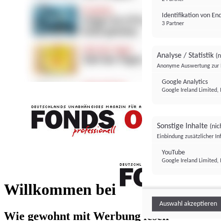
Identifikation von E
3 Partner
Analyse / Statistik
(n
Anonyme Auswertung zur 
Google Analytics
Google Ireland Limited, 
Sonstige Inhalte
(nic
Einbindung zusätzlicher I
FONDS professionell
YouTube
Google Ireland Limited, 
FONDS profess
Willkommen bei
Auswahl akzeptieren
Wie gewohnt mit Werbung lesen