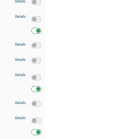
zu Speichern von oder Zugriff auf Informationen auf einem Endgerät
Details
Switch zum Einwilligen bzw. Ablehnen des Dienstes Speichern 
zu Verwendung reduzierter Daten zur Auswahl von Werbeanzeigen
Details
Switch zum Einwilligen bzw. Ablehnen des Dienstes Verwend
Switch zum Einwilligen bzw. Ablehnen des Dienstes Verwendu
zu Erstellung von Profilen für personalisierte Werbung
Details
Switch zum Einwilligen bzw. Ablehnen des Dienstes Erstellung 
zu Verwendung von Profilen zur Auswahl personalisierter Werbung
Details
Switch zum Einwilligen bzw. Ablehnen des Dienstes Verwendun
zu Messung der Werbeleistung
Details
Switch zum Einwilligen bzw. Ablehnen des Dienstes Messung 
Switch zum Einwilligen bzw. Ablehnen des Dienstes Messung d
zu Messung der Performance von Inhalten
Details
Switch zum Einwilligen bzw. Ablehnen des Dienstes Messung 
zu Analyse von Zielgruppen durch Statistiken oder Kombinationen von Dat
Details
Switch zum Einwilligen bzw. Ablehnen des Dienstes Analyse v
Switch zum Einwilligen bzw. Ablehnen des Dienstes Analyse v