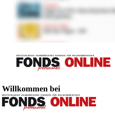
FONDS professionell
FONDS professi
Willkommen bei