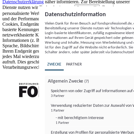
Datenschutzerklärung
näher informieren.
Zur Bereitstellung unserer
Dienste nutzen wir Technologien von
. Zwecke:
Partnern (5)
personalisierte Werbung und Inhalte, Messung von Werbeleistung
Datenschutzinformation
und der Performance von Inhalten sowie Zielgruppenforschung.
Vielen Dank für Ihren Besuch auf fondsprofessionell.de
Cookies, Endgeräte- oder ähnliche Online-Kennungen (z. B. login-
Bereitstellung unserer Dienste nutzen wir Technologien
basierte Kennungen, zufällig generierte Kennungen,
Login-basierte Identifikatoren, zufällig zugewiesene Id
netzwerkbasierte Kennungen) können zusammen mit anderen
Informationen auf Ihrem Gerät gespeichert oder gelese
Informationen (z. B. Browsertyp und Browserinformationen,
Werbung und Inhalte, Messung von Werbeleistung und d
Sprache, Bildschirmgröße, unterstützte Technologien usw.) auf
ist für den Zugriff auf die Website nicht erforderlich. S
Ihrem Endgerät gespeichert oder von dort ausgelesen werden, um es
Schalter ändern, oder später jederzeit via Datenschutzer
jedes Mal wiederzuerkennen, wenn es eine App oder einer Webseite
aufruft. Dies geschieht für einen oder mehrere der hier aufgeführten
ZWECKE
PARTNER
Verarbeitungszwecke.
Allgemein Zwecke
(7)
Speichern von oder Zugriff auf Informationen au
3 Partner
FONDS professionell
Verwendung reduzierter Daten zur Auswahl von
1 Partner
- mit berechtigtem Interesse
1 Partner
Erstellung von Profilen für personalisierte Werbu