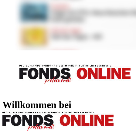
FONDS professionell
FONDS professi
Willkommen bei