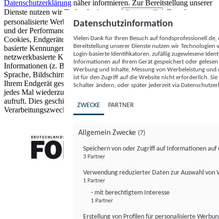
Datenschutzerklärung
näher informieren.
Zur Bereitstellung unserer
Dienste nutzen wir Technologien von
. Zwecke:
Partnern (5)
personalisierte Werbung und Inhalte, Messung von Werbeleistung
Datenschutzinformation
und der Performance von Inhalten sowie Zielgruppenforschung.
Vielen Dank für Ihren Besuch auf fondsprofessionell.de
Cookies, Endgeräte- oder ähnliche Online-Kennungen (z. B. login-
Bereitstellung unserer Dienste nutzen wir Technologien
basierte Kennungen, zufällig generierte Kennungen,
Login-basierte Identifikatoren, zufällig zugewiesene Id
netzwerkbasierte Kennungen) können zusammen mit anderen
Informationen auf Ihrem Gerät gespeichert oder gelese
Informationen (z. B. Browsertyp und Browserinformationen,
Werbung und Inhalte, Messung von Werbeleistung und d
Sprache, Bildschirmgröße, unterstützte Technologien usw.) auf
ist für den Zugriff auf die Website nicht erforderlich. S
Ihrem Endgerät gespeichert oder von dort ausgelesen werden, um es
Schalter ändern, oder später jederzeit via Datenschutzer
jedes Mal wiederzuerkennen, wenn es eine App oder einer Webseite
aufruft. Dies geschieht für einen oder mehrere der hier aufgeführten
ZWECKE
PARTNER
Verarbeitungszwecke.
Allgemein Zwecke
(7)
Speichern von oder Zugriff auf Informationen au
3 Partner
FONDS professionell
Verwendung reduzierter Daten zur Auswahl von
1 Partner
- mit berechtigtem Interesse
1 Partner
Erstellung von Profilen für personalisierte Werbu