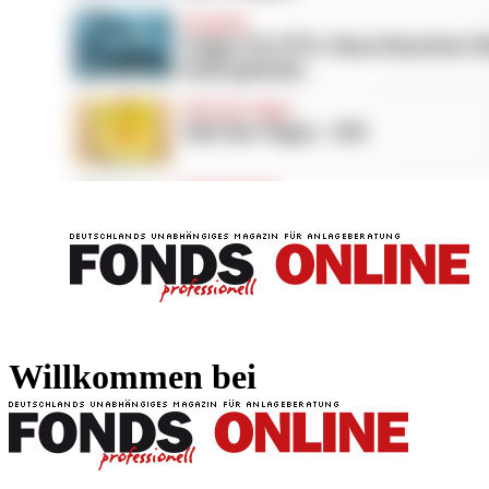
FONDS professionell
FONDS professi
Willkommen bei