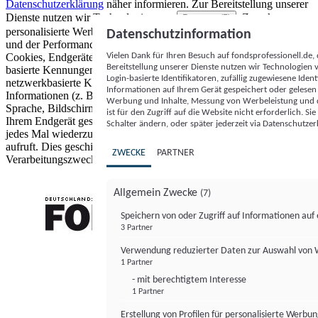
Datenschutzerklärung
näher informieren.
Zur Bereitstellung unserer
Dienste nutzen wir Technologien von
. Zwecke:
Partnern (5)
personalisierte Werbung und Inhalte, Messung von Werbeleistung
Datenschutzinformation
und der Performance von Inhalten sowie Zielgruppenforschung.
Vielen Dank für Ihren Besuch auf fondsprofessionell.de
Cookies, Endgeräte- oder ähnliche Online-Kennungen (z. B. login-
Bereitstellung unserer Dienste nutzen wir Technologien
basierte Kennungen, zufällig generierte Kennungen,
Login-basierte Identifikatoren, zufällig zugewiesene Id
netzwerkbasierte Kennungen) können zusammen mit anderen
Informationen auf Ihrem Gerät gespeichert oder gelese
Informationen (z. B. Browsertyp und Browserinformationen,
Werbung und Inhalte, Messung von Werbeleistung und d
Sprache, Bildschirmgröße, unterstützte Technologien usw.) auf
ist für den Zugriff auf die Website nicht erforderlich. S
Ihrem Endgerät gespeichert oder von dort ausgelesen werden, um es
Schalter ändern, oder später jederzeit via Datenschutzer
jedes Mal wiederzuerkennen, wenn es eine App oder einer Webseite
aufruft. Dies geschieht für einen oder mehrere der hier aufgeführten
ZWECKE
PARTNER
Verarbeitungszwecke.
Allgemein Zwecke
(7)
Speichern von oder Zugriff auf Informationen au
3 Partner
FONDS professionell
Verwendung reduzierter Daten zur Auswahl von
1 Partner
- mit berechtigtem Interesse
1 Partner
Erstellung von Profilen für personalisierte Werbu