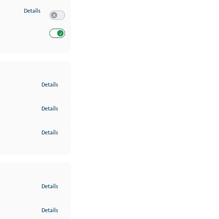
zu Entwicklung und Verbesserung der Angebote
Details
Switch zum Einwilligen bzw. Ablehnen des Dienstes Entwickl
Switch zum Einwilligen bzw. Ablehnen des Dienstes Entwicklu
zu Gewährleistung der Sicherheit, Verhinderung und Aufdeckung v
Details
zu Bereitstellung und Anzeige von Werbung und Inhalten
Details
zu Ihre Entscheidungen zum Datenschutz speichern und übermittel
Details
zu Abgleichung und Kombination von Daten aus unterschiedlichen 
Details
zu Verknüpfung verschiedener Endgeräte
Details