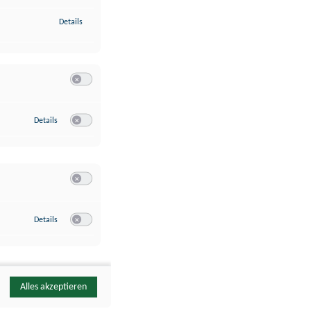
zu Identifikation von Endgeräten anhand automatisch übermittelte
Details
Switch zum Einwilligen bzw. Ablehnen der Kategorie Analyse / 
zu Google Analytics
Details
Switch zum Einwilligen bzw. Ablehnen des Dienstes Google Ana
Switch zum Einwilligen bzw. Ablehnen der Kategorie Sonstige 
zu YouTube
Details
Switch zum Einwilligen bzw. Ablehnen des Dienstes YouTube
Alles akzeptieren