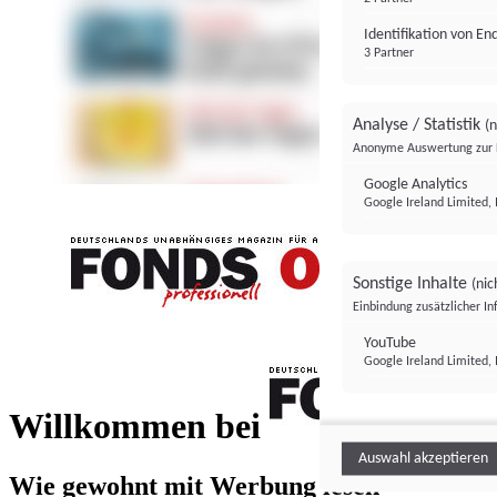
Identifikation von E
3 Partner
Analyse / Statistik
(n
Anonyme Auswertung zur 
Google Analytics
Google Ireland Limited, 
Sonstige Inhalte
(nic
Einbindung zusätzlicher I
FONDS professionell
YouTube
Google Ireland Limited, 
FONDS profess
Willkommen bei
Auswahl akzeptieren
Wie gewohnt mit Werbung lesen