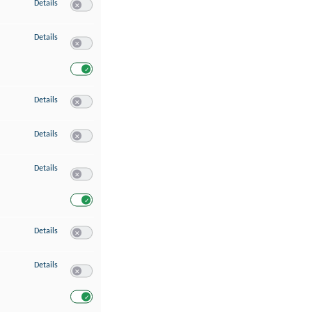
zu Speichern von oder Zugriff auf Informationen auf einem Endgerät
Details
Switch zum Einwilligen bzw. Ablehnen des Dienstes Speichern 
zu Verwendung reduzierter Daten zur Auswahl von Werbeanzeigen
Details
Switch zum Einwilligen bzw. Ablehnen des Dienstes Verwend
Switch zum Einwilligen bzw. Ablehnen des Dienstes Verwendu
zu Erstellung von Profilen für personalisierte Werbung
Details
Switch zum Einwilligen bzw. Ablehnen des Dienstes Erstellung 
zu Verwendung von Profilen zur Auswahl personalisierter Werbung
Details
Switch zum Einwilligen bzw. Ablehnen des Dienstes Verwendun
zu Messung der Werbeleistung
Details
Switch zum Einwilligen bzw. Ablehnen des Dienstes Messung 
Switch zum Einwilligen bzw. Ablehnen des Dienstes Messung d
zu Messung der Performance von Inhalten
Details
Switch zum Einwilligen bzw. Ablehnen des Dienstes Messung 
zu Analyse von Zielgruppen durch Statistiken oder Kombinationen von Dat
Details
Switch zum Einwilligen bzw. Ablehnen des Dienstes Analyse v
Switch zum Einwilligen bzw. Ablehnen des Dienstes Analyse v