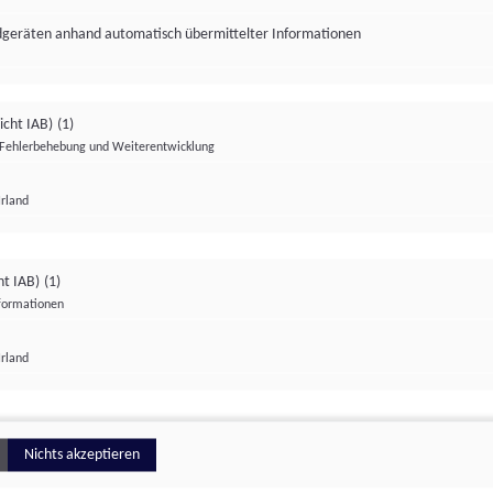
ndgeräten anhand automatisch übermittelter Informationen
icht IAB)
(1)
Fehlerbehebung und Weiterentwicklung
Irland
Impressum
Datenschutzerklärung
Datenschutzeinstellungen
ht IAB)
(1)
nformationen
Irland
ionell
Nichts akzeptieren