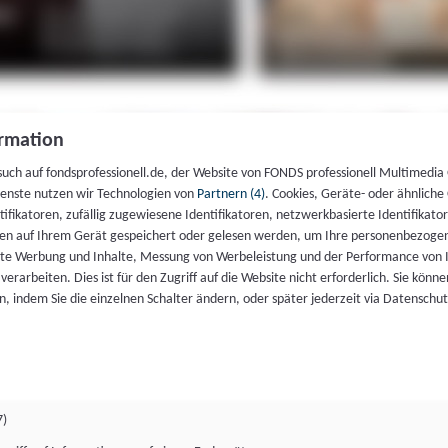
rmation
such auf fondsprofessionell.de, der Website von FONDS professionell Multimedia
ienste nutzen wir Technologien von
Partnern (4)
. Cookies, Geräte- oder ähnliche
entifikatoren, zufällig zugewiesene Identifikatoren, netzwerkbasierte Identifik
en auf Ihrem Gerät gespeichert oder gelesen werden, um Ihre personenbezogen
rte Werbung und Inhalte, Messung von Werbeleistung und der Performance von 
erarbeiten. Dies ist für den Zugriff auf die Website nicht erforderlich. Sie können
, indem Sie die einzelnen Schalter ändern, oder später jederzeit via Datenschu
7)