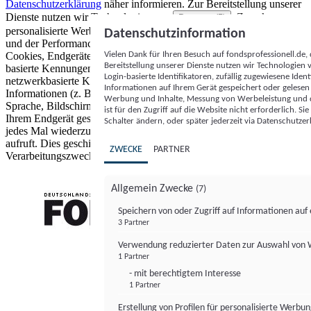
Datenschutzerklärung
näher informieren.
Zur Bereitstellung unserer
Dienste nutzen wir Technologien von
. Zwecke:
Partnern (5)
personalisierte Werbung und Inhalte, Messung von Werbeleistung
Datenschutzinformation
und der Performance von Inhalten sowie Zielgruppenforschung.
Vielen Dank für Ihren Besuch auf fondsprofessionell.de
Cookies, Endgeräte- oder ähnliche Online-Kennungen (z. B. login-
Bereitstellung unserer Dienste nutzen wir Technologien
basierte Kennungen, zufällig generierte Kennungen,
Login-basierte Identifikatoren, zufällig zugewiesene Id
netzwerkbasierte Kennungen) können zusammen mit anderen
Informationen auf Ihrem Gerät gespeichert oder gelese
Informationen (z. B. Browsertyp und Browserinformationen,
Werbung und Inhalte, Messung von Werbeleistung und d
Sprache, Bildschirmgröße, unterstützte Technologien usw.) auf
ist für den Zugriff auf die Website nicht erforderlich. S
Ihrem Endgerät gespeichert oder von dort ausgelesen werden, um es
Schalter ändern, oder später jederzeit via Datenschutzer
jedes Mal wiederzuerkennen, wenn es eine App oder einer Webseite
aufruft. Dies geschieht für einen oder mehrere der hier aufgeführten
ZWECKE
PARTNER
Verarbeitungszwecke.
Allgemein Zwecke
(7)
Speichern von oder Zugriff auf Informationen au
3 Partner
FONDS professionell
Verwendung reduzierter Daten zur Auswahl von
1 Partner
- mit berechtigtem Interesse
1 Partner
Erstellung von Profilen für personalisierte Werbu