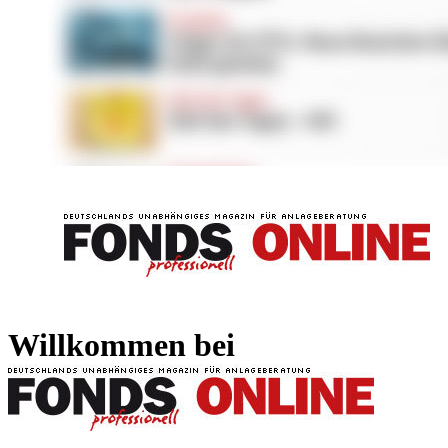
FONDS professionell
FONDS professi
Willkommen bei